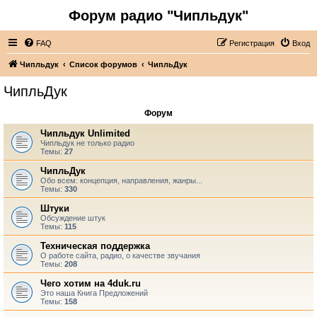
Форум радио "Чипльдук"
FAQ
Регистрация
Вход
Чипльдук
Список форумов
ЧипльДук
ЧипльДук
Форум
Чипльдук Unlimited
Чипльдук не только радио
Темы:
27
ЧипльДук
Обо всем: концепция, направления, жанры...
Темы:
330
Штуки
Обсуждение штук
Темы:
115
Техническая поддержка
О работе сайта, радио, о качестве звучания
Темы:
208
Чего хотим на 4duk.ru
Это наша Книга Предложений
Темы:
158