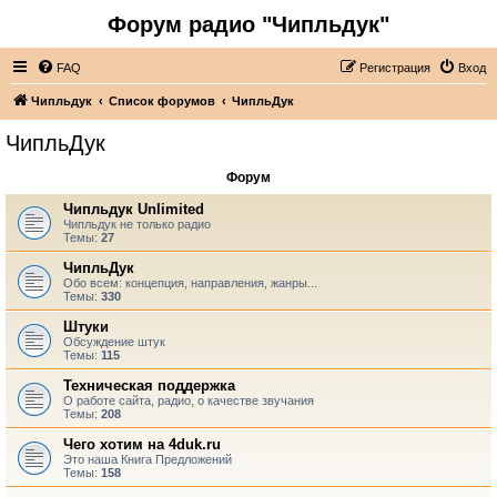
Форум радио "Чипльдук"
FAQ
Регистрация
Вход
Чипльдук
Список форумов
ЧипльДук
ЧипльДук
Форум
Чипльдук Unlimited
Чипльдук не только радио
Темы:
27
ЧипльДук
Обо всем: концепция, направления, жанры...
Темы:
330
Штуки
Обсуждение штук
Темы:
115
Техническая поддержка
О работе сайта, радио, о качестве звучания
Темы:
208
Чего хотим на 4duk.ru
Это наша Книга Предложений
Темы:
158