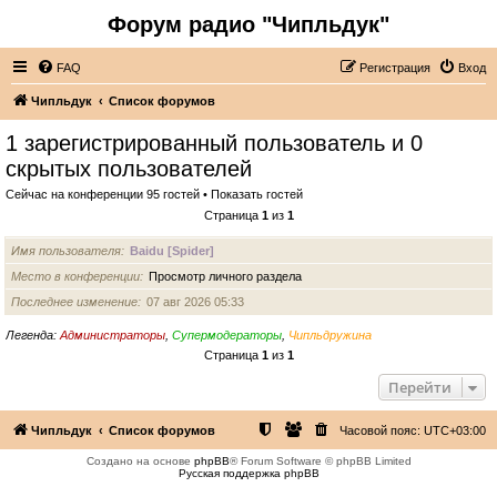
Форум радио "Чипльдук"
FAQ
Регистрация
Вход
Чипльдук
Список форумов
1 зарегистрированный пользователь и 0
скрытых пользователей
Сейчас на конференции 95 гостей •
Показать гостей
Страница
1
из
1
Имя пользователя
Baidu [Spider]
Место в конференции
Просмотр личного раздела
Последнее изменение
07 авг 2026 05:33
Легенда:
Администраторы
,
Супермодераторы
,
Чипльдружина
Страница
1
из
1
Перейти
Чипльдук
Список форумов
Часовой пояс:
UTC+03:00
Создано на основе
phpBB
® Forum Software © phpBB Limited
Русская поддержка phpBB