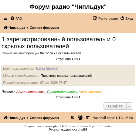
Форум радио "Чипльдук"
FAQ
Регистрация
Вход
Чипльдук
Список форумов
1 зарегистрированный пользователь и 0
скрытых пользователей
Сейчас на конференции 84 гостя •
Показать гостей
Страница
1
из
1
Имя пользователя
Baidu [Spider]
Место в конференции
Просмотр списка пользователей
Последнее изменение
07 авг 2026 07:47
Легенда:
Администраторы
,
Супермодераторы
,
Чипльдружина
Страница
1
из
1
Перейти
Чипльдук
Список форумов
Часовой пояс:
UTC+03:00
Создано на основе
phpBB
® Forum Software © phpBB Limited
Русская поддержка phpBB