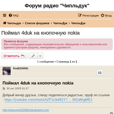
Форум радио "Чипльдук"
FAQ
Регистрация
Вход
Чипльдук
Список форумов
ЧипльДук
ЧипльДук
Поймал 4duk на кнопочную nokia
Правила форума
Все сообщения, содержащие неуважительное обращение к пользователям или
администраторам форума, немедленно удаляются.
Ответить
1 сообщение • Страница
1
из
1
Em(022000)
Поймал 4duk на кнопочную nokia
С
30 окт 2025 01:27
о
о
Добрый вечер друзья, спешу поделиться радостью, пруф по ссылке
б
:
https://youtube.com/shorts/hZP1z9uRl1Y? ... BfZaMrgME3
щ
е
н
и
http://www.em022000.bandcamp.com
е