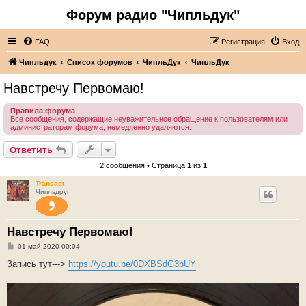
Форум радио "Чипльдук"
FAQ
Регистрация
Вход
Чипльдук
Список форумов
ЧипльДук
ЧипльДук
Навстречу Первомаю!
Правила форума
Все сообщения, содержащие неуважительное обращение к пользователям или
администраторам форума, немедленно удаляются.
Ответить
2 сообщения • Страница
1
из
1
Transact
Чипльдруг
Навстречу Первомаю!
С
01 май 2020 00:04
о
о
Запись тут--->
https://youtu.be/0DXBSdG3bUY
б
щ
е
н
и