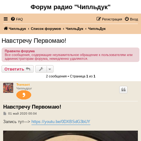
Форум радио "Чипльдук"
FAQ
Регистрация
Вход
Чипльдук
Список форумов
ЧипльДук
ЧипльДук
Навстречу Первомаю!
Правила форума
Все сообщения, содержащие неуважительное обращение к пользователям или
администраторам форума, немедленно удаляются.
Ответить
2 сообщения • Страница
1
из
1
Transact
Чипльдруг
Навстречу Первомаю!
С
01 май 2020 00:04
о
о
Запись тут--->
https://youtu.be/0DXBSdG3bUY
б
щ
е
н
и