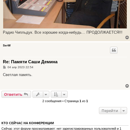
Радио Чипльдук. Все хорошее когда-нибудь… ПРОДОЛЖАЕТСЯ!!!
SerW
Re: Памяти Саши Демина
С
04 апр 2023 22:54
о
о
Светлая память.
б
щ
е
н
и
Ответить
е
2 сообщения • Страница
1
из
1
Перейти
КТО СЕЙЧАС НА КОНФЕРЕНЦИИ
Сейчас этот форум просматривают: нет зарегистрированных пользователей и 1