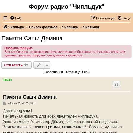
Форум радио "Чипльдук"
FAQ
Регистрация
Вход
Чипльдук
Список форумов
ЧипльДук
ЧипльДук
Памяти Саши Демина
Правила форума
Все сообщения, содержащие неуважительное обращение к пользователям или
администраторам форума, немедленно удаляются.
Ответить
2 сообщения • Страница
1
из
1
4duk4
Памяти Саши Демина
С
24 сен 2020 23:20
о
о
Дорогие друзья!
б
Печальная новость для всех любителей Чипльдука.
щ
е
Ушел из жизни Александр Дёмин, наш музыкальный продюсер.
н
Замечательный, неповторимый, незаменимый. Добрый, чуткий ко
и
е
всему хорошему и талантливому, в чем-то детский, искренний,