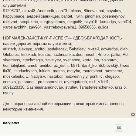
слушателям
91296707, akuz48, Andrupdb, asn73, tolibas, Blinova_nat, boyakov,
happypeace, aндpeй звяrинцeв, paritet, irwin, pinomen, posemeynov,
redrivart, sceptizmo, serge-yefimov, sergio68, silya1ff, korbados, vch314,
yaroslavzhhh, zav984, yastrebovpavelm1, 89656666, qulica
НОРМАЛЕК-ЗАЧОТ-КУЛ-РИСПЕКТ-ФИДБЭК-БЛАГОДАРНОСТЬ
нашим дорогим верным слушателям:
aristarh, alexeyq, andtol, asdakaosk, Babaleev, митяй, edwardbe, gleb,
Globurus, kinokadr, kossto, nachnushkazdes, nesoff, 4mole, pallia, Pdr,
sivergans, stockmagia, savelyev, svetlabee, ktoto, ion, zolotarev,
6ormalejkind, ameb, andibo, az_esmi, b971, danil_ko, dubrovskiy, hwes,
ila30, ilsurluckyrich, lukidis, masha, matyha, mordavorot, mosharov,
moskalenko.E, Nadya.v, nastabor, neizvestniy.y, pontific, olegspb,
onesxa, petsamo_, prushaprusha, revengatrash, rudi, s1dd1,
s891228330, Sashaaartamonovae, strulev, Tarastereshchenko, urasio,
userly
Для сохранения личной информации в некоторые имена внесены
некоторые изменения.
mary-peter