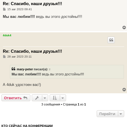
Re: Спасибо, наши друзья!!!
С
15 авг 2023 09:41
о
о
Мы вас любим!!!!
ведь вы этого достойны!!!!
б
щ
е
н
и
4duk4
е
Re: Спасибо, наши друзья!!!
С
28 авг 2023 20:11
о
о
б
mary-peter
писал(а):
↑
щ
е
Мы вас любим!!!!
ведь вы этого достойны!!!!
н
и
е
А 4duk удостоен вас!)
Ответить
3 сообщения • Страница
1
из
1
Перейти
КТО СЕЙЧАС НА КОНФЕРЕНЦИИ