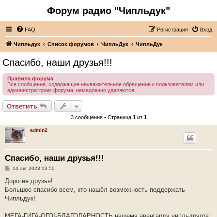
Форум радио "Чипльдук"
FAQ
Регистрация
Вход
Чипльдук
Список форумов
ЧипльДук
ЧипльДук
Спасибо, наши друзья!!!
Правила форума
Все сообщения, содержащие неуважительное обращение к пользователям или
администраторам форума, немедленно удаляются.
Ответить
3 сообщения • Страница
1
из
1
admin2
Спасибо, наши друзья!!!
С
14 авг 2023 13:50
о
о
Дорогие друзья!
б
Большое спасибо всем, кто нашёл возможность поддержать
щ
е
Чипльдук!
н
и
е
МЕГА-ГИГА-ОГО!-БЛАГОДАРНОСТЬ нашему авангарду чипльдругов: