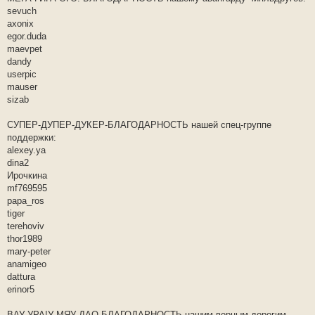
sevuch
axonix
egor.duda
maevpet
dandy
userpic
mauser
sizab
СУПЕР-ДУПЕР-ДУКЕР-БЛАГОДАРНОСТЬ нашей спец-группе
поддержки:
alexey.ya
dina2
Ирочкина
mf769595
papa_ros
tiger
terehoviv
thor1989
mary-peter
anamigeo
dattura
erinor5
ВАУ-УРА!У-МЯУ-ДАО-БЛАГОДАРНОСТЬ нашим верным дорогим