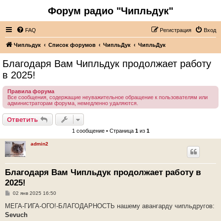
Форум радио "Чипльдук"
FAQ
Регистрация
Вход
Чипльдук
Список форумов
ЧипльДук
ЧипльДук
Благодаря Вам Чипльдук продолжает работу
в 2025!
Правила форума
Все сообщения, содержащие неуважительное обращение к пользователям или
администраторам форума, немедленно удаляются.
Ответить
1 сообщение • Страница
1
из
1
admin2
Благодаря Вам Чипльдук продолжает работу в
2025!
С
02 янв 2025 16:50
о
о
МЕГА-ГИГА-ОГО!-БЛАГОДАРНОСТЬ нашему авангарду чипльдругов:
б
Sevuch
щ