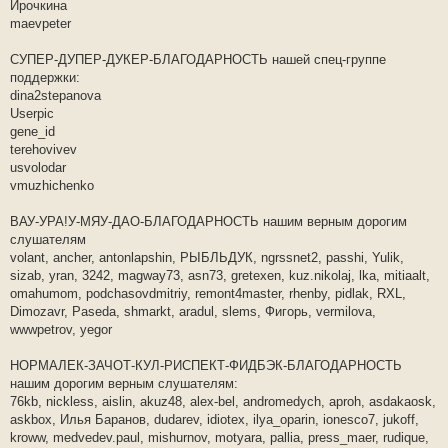
е
Ирочкина
н
maevpeter
и
е
СУПЕР-ДУПЕР-ДУКЕР-БЛАГОДАРНОСТЬ нашей спец-группе
поддержки:
dina2stepanova
Userpic
gene_id
terehovivev
usvolodar
vmuzhichenko
ВАУ-УРА!У-МЯУ-ДАО-БЛАГОДАРНОСТЬ нашим верным дорогим
слушателям
volant, ancher, antonlapshin, РЫБЛЬДУК, ngrssnet2, passhi, Yulik,
sizab, yran, 3242, magway73, asn73, gretexen, kuz.nikolaj, lka, mitiaalt,
omahumom, podchasovdmitriy, remont4master, rhenby, pidlak, RXL,
Dimozavr, Paseda, shmarkt, aradul, slems, Фигорь, vermilova,
wwwpetrov, yegor
НОРМАЛЕК-ЗАЧОТ-КУЛ-РИСПЕКТ-ФИДБЭК-БЛАГОДАРНОСТЬ
нашим дорогим верным слушателям:
76kb, nickless, aislin, akuz48, alex-bel, andromedych, aproh, asdakaosk,
askbox, Илья Баранов, dudarev, idiotex, ilya_oparin, ionesco7, jukoff,
kroww, medvedev.paul, mishurnov, motyara, pallia, press_maer, rudique,