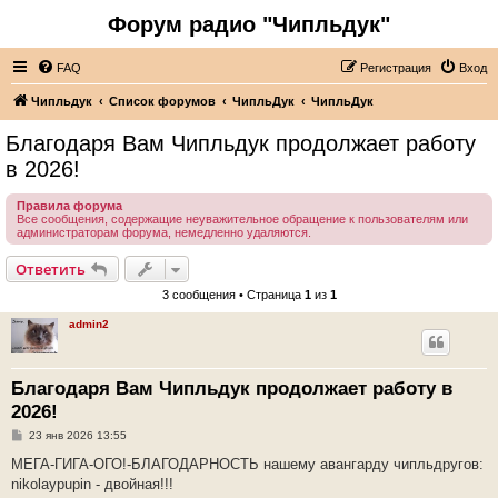
Форум радио "Чипльдук"
FAQ
Регистрация
Вход
Чипльдук
Список форумов
ЧипльДук
ЧипльДук
Благодаря Вам Чипльдук продолжает работу
в 2026!
Правила форума
Все сообщения, содержащие неуважительное обращение к пользователям или
администраторам форума, немедленно удаляются.
Ответить
3 сообщения • Страница
1
из
1
admin2
Благодаря Вам Чипльдук продолжает работу в
2026!
С
23 янв 2026 13:55
о
о
МЕГА-ГИГА-ОГО!-БЛАГОДАРНОСТЬ нашему авангарду чипльдругов:
б
nikolaypupin - двойная!!!
щ