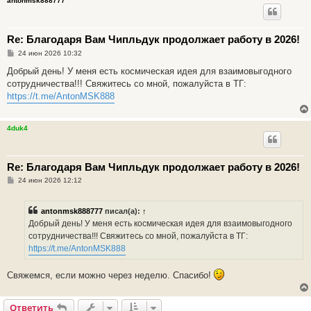
antonmsk888777
Re: Благодаря Вам Чипльдук продолжает работу в 2026!
С
24 июн 2026 10:32
о
о
Добрый день! У меня есть космическая идея для взаимовыгодного
б
сотрудничества!!! Свяжитесь со мной, пожалуйста в ТГ:
щ
е
https://t.me/AntonMSK888
н
и
е
4duk4
Re: Благодаря Вам Чипльдук продолжает работу в 2026!
С
24 июн 2026 12:12
о
о
б
antonmsk888777
писал(а):
↑
щ
е
Добрый день! У меня есть космическая идея для взаимовыгодного
н
сотрудничества!!! Свяжитесь со мной, пожалуйста в ТГ:
и
е
https://t.me/AntonMSK888
Свяжемся, если можно через неделю. Спасибо!
Ответить