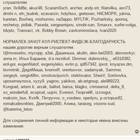
слушателям
yran, 0x9d8e, akuz48, Scaram0uch, ancher, andy-str, filato4ka, asn73,
dmitri.n, eln_budnik, ezavarzin, holyfess, gretexen, H4CMOPK, jukina,
karetan, Bosheq, mishurnov, na3appo, MYLTIK, Pozharitsky, qooroq,
reshetvp, pidlak, Paseda, sergeantipov, sinobi-san, Smaxxx, surfer-volga,
tdvptz, Transact, vk, Bobby Brown, zavkomiroslava, Ivan2020
НОРМАЛЕК-ЗАЧОТ-КУЛ-РИСПЕКТ-ФИДБЭК-БЛАГОДАРНОСТЬ
нашим дорогим верным слушателям:
I@mveselov, mycopp, a3at, Дашенька, akulin, alex-bel2003, alexnovkyr,
anna.m, Илья Баранов, d.e.reznikof, Dimmer, dubrovskiy_, e6318382,
erd-gor, evgenfilatof, evgeniyleko, evtin.p, ip857342, ipxot, knyazev.dm,
levmitnik, ДядяМиша, knomoff, orenluxvox, sadamyak, Sammer,
sergeyk, sergio68m, smotruivijuvich, steklovator, SheeV, Sortirovka,
uposemeynova, xyzy9, yagroo, yakikos, ab-artgroup, ale989223,
Kungrad, artem.k, arzak, ballod, barsa, blagko, crimeamol, delta_8,
so_wonderfull, ecoprud, uujnn, Everest, ГеоргийК, izznogut,
maksim_bus, Kvirfk, Петруччо, o_vorobev, operlyru, p.octopus82,
romakudesnikles, Дмитрий2000, Алика, taraseg, visions-sud,
@katerina_letoo
Для сохранения личной информации в некоторые имена внесены
изменения.