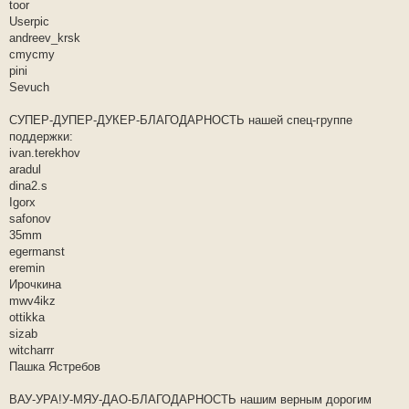
е
toor
н
Userpic
и
е
andreev_krsk
cmycmy
pini
Sevuch
СУПЕР-ДУПЕР-ДУКЕР-БЛАГОДАРНОСТЬ нашей спец-группе
поддержки:
ivan.terekhov
aradul
dina2.s
Igorx
safonov
35mm
egermanst
eremin
Ирочкина
mwv4ikz
ottikka
sizab
witcharrr
Пашка Ястребов
ВАУ-УРА!У-МЯУ-ДАО-БЛАГОДАРНОСТЬ нашим верным дорогим