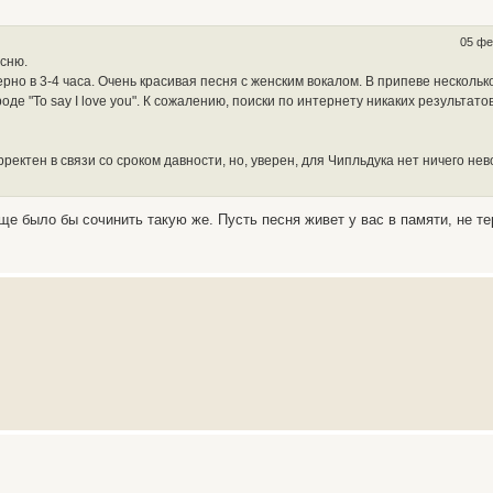
05 фе
сню.
мерно в 3-4 часа. Очень красивая песня с женским вокалом. В припеве нескольк
роде "To say I love you". К сожалению, поиски по интернету никаких результато
ректен в связи со сроком давности, но, уверен, для Чипльдука нет ничего не
ще было бы сочинить такую же. Пусть песня живет у вас в памяти, не те