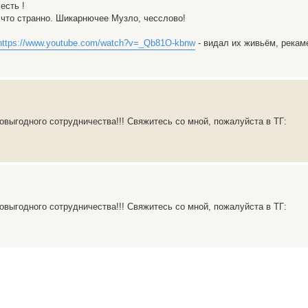
есть !
 что странно. Шикарнючее Музло, чесслово!
https://www.youtube.com/watch?v=_Qb81O-kbnw
- видал их живьём, рекам
овыгодного сотрудничества!!! Свяжитесь со мной, пожалуйста в ТГ:
овыгодного сотрудничества!!! Свяжитесь со мной, пожалуйста в ТГ: