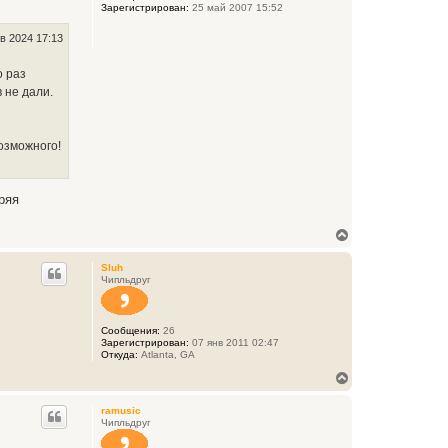
Зарегистрирован:
25 май 2007 15:52
т
ь
с
в 2024 17:13
я
к
о раз
н
в не дали.
а
ч
а
л
возможного!
у
ряя
В
е
р
Sluh
н
Чипльдруг
у
т
ь
Сообщения:
26
с
Зарегистрирован:
07 янв 2011 02:47
я
Откуда:
Atlanta, GA
к
н
В
а
е
ч
р
ramusic
а
н
Чипльдруг
л
у
у
т