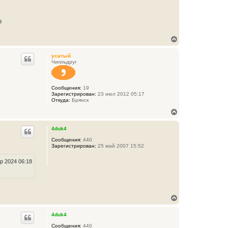
о
В
е
р
усатый
н
Чипльдруг
у
т
ь
Сообщения:
19
с
Зарегистрирован:
23 июл 2012 05:17
я
Откуда:
Брянск
к
н
В
а
е
ч
р
4duk4
а
н
л
у
Сообщения:
440
у
Зарегистрирован:
25 май 2007 15:52
т
ь
с
р 2024 06:18
я
к
н
а
ч
В
а
е
л
р
4duk4
у
н
у
Сообщения:
440