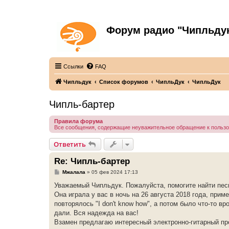
Форум радио "Чипльду
С неограниченной безответственностью
Ссылки
FAQ
Чипльдук
Список форумов
ЧипльДук
ЧипльДук
Чипль-бартер
Правила форума
Все сообщения, содержащие неуважительное обращение к польз
Ответить
Re: Чипль-бартер
С
Мжалала
»
05 фев 2024 17:13
о
о
Уважаемый Чипльдук. Пожалуйста, помогите найти пес
б
Она играла у вас в ночь на 26 августа 2018 года, прим
щ
е
повторялось "I don't know how", а потом было что-то вр
н
дали. Вся надежда на вас!
и
е
Взамен предлагаю интересный электронно-гитарный прое