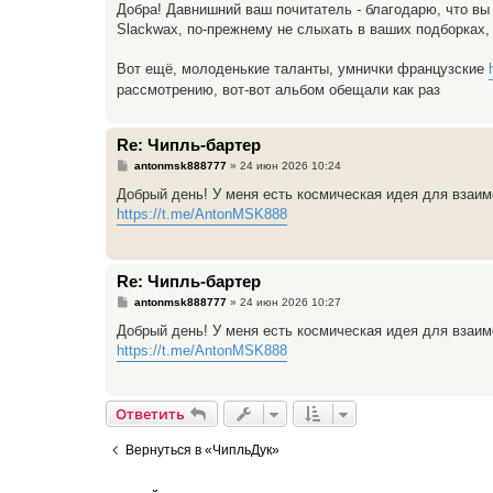
о
Добра! Давнишний ваш почитатель - благодарю, что вы 
б
Slackwax, по-прежнему не слыхать в ваших подборках,
щ
е
н
Вот ещё, молоденькие таланты, умнички французские
и
е
рассмотрению, вот-вот альбом обещали как раз
Re: Чипль-бартер
С
antonmsk888777
»
24 июн 2026 10:24
о
о
Добрый день! У меня есть космическая идея для взаим
б
https://t.me/AntonMSK888
щ
е
н
и
е
Re: Чипль-бартер
С
antonmsk888777
»
24 июн 2026 10:27
о
о
Добрый день! У меня есть космическая идея для взаим
б
https://t.me/AntonMSK888
щ
е
н
и
е
Ответить
Вернуться в «ЧипльДук»