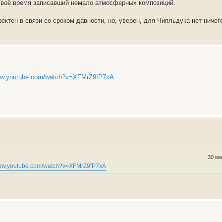
своё время записавший немало атмосферных композиций.
ектен в связи со сроком давности, но, уверен, для Чипльдука нет ничег
www.youtube.com/watch?v=XFMrZ9fP7xA
30 ма
www.youtube.com/watch?v=XFMrZ9fP7xA