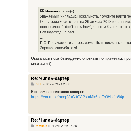
о
о
б
Мжалала
писал(а):
↑
щ
е
Уважаемый Чипльдук. Пожалуйста, помогите найти пе
н
Она играла у вас в ночь на 26 августа 2018 года, при
и
е
повторялось "I don't know how", а потом было что-то в
Вся надежда на вас!
...
П.С. Понимаю, что запрос может быть несколько некор
Заранее спасибо вам!
Оказалось пока безнадежно опознать по приметам, про
свежести.))
Re: Чипль-бартер
С
Sluh
»
30 авг 2024 23:21
о
о
Вот вам в коллекцию каверов.
б
https://youtu.be/rmdpVuG-fGA?si=Mk6LdFn9Htk1s84p
щ
е
н
и
е
Re: Чипль-бартер
С
ramusic
»
01 сен 2025 16:26
о