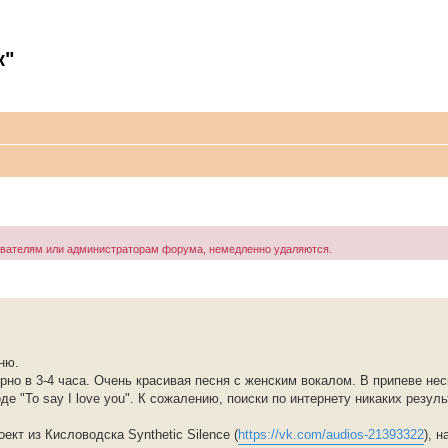
к"
ователям или администраторам форума, немедленно удаляются.
ню.
ерно в 3-4 часа. Очень красивая песня с женским вокалом. В припеве нес
оде "To say I love you". К сожалению, поиски по интернету никаких резуль
кт из Кисловодска Synthetic Silence (
https://vk.com/audios-21393322
), 