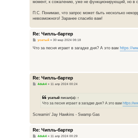
момент, к сожалению, уже не функционирующий, но в 
П.С. Понимаю, что запрос может быть несколько некорр
невозможного! Заранее спасибо вам!
Re: Чипль-бартер
С
усатый
»
30 мар 2024 06:18
о
о
Что за песня играет в загадке дня? А это вам
https://
б
щ
е
н
и
е
Re: Чипль-бартер
С
4duk4
»
11 апр 2024 00:24
о
о
б
усатый
писал(а):
↑
щ
е
Что за песня играет в загадке дня? А это вам
https://
н
и
е
Screamin' Jay Hawkins - Swamp Gas
Re: Чипль-бартер
С
4duk4
»
11 апр 2024 00:29