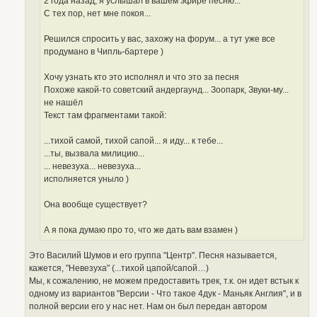
2 года назад, я услышал в вашем эфире песню...
С тех пор, нет мне покоя...
Решился спросить у вас, захожу на форум... а тут уже все
продумано в Чипль-бартере )
Хочу узнать кто это исполнял и что это за песня
Похоже какой-то советский андергаунд... Зоопарк, Звуки-му...
не нашёл
Текст там фрагментами такой:
...тихой самой, тихой сапой... я иду... к тебе...
...ты, вызвала милицию...
... невезуха... невезуха...
исполняется уныло )
Она вообще существует?
А я пока думаю про то, что же дать вам взамен )
Это Василий Шумов и его группа "Центр". Песня называется,
кажется, "Невезуха" (...тихой цапой/сапой…)
Мы, к сожалению, не можем предоставить трек, т.к. он идет встык к
одному из вариантов "Версии - Что такое 4дук - Маньяк Англия", и в
полной версии его у нас нет. Нам он был передан автором