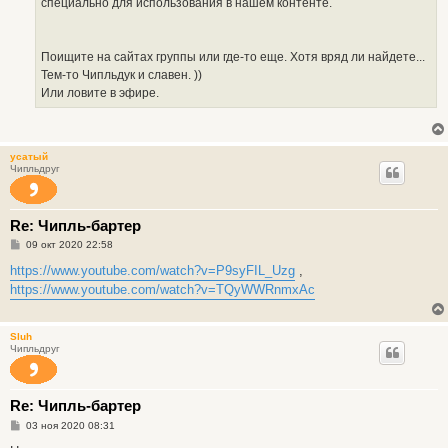
специально для использования в нашем контенте.
Поищите на сайтах группы или где-то еще. Хотя вряд ли найдете...
Тем-то Чипльдук и славен. ))
Или ловите в эфире.
усатый
Чипльдруг
Re: Чипль-бартер
С
09 окт 2020 22:58
о
о
https://www.youtube.com/watch?v=P9syFIL_Uzg
,
б
https://www.youtube.com/watch?v=TQyWWRnmxAc
щ
е
н
и
Sluh
е
Чипльдруг
Re: Чипль-бартер
С
03 ноя 2020 08:31
о