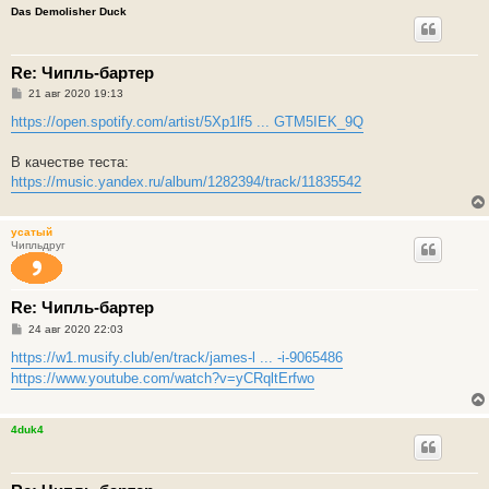
Das Demolisher Duck
Re: Чипль-бартер
С
21 авг 2020 19:13
о
о
https://open.spotify.com/artist/5Xp1lf5 ... GTM5IEK_9Q
б
щ
е
В качестве теста:
н
https://music.yandex.ru/album/1282394/track/11835542
и
е
усатый
Чипльдруг
Re: Чипль-бартер
С
24 авг 2020 22:03
о
о
https://w1.musify.club/en/track/james-l ... -i-9065486
б
https://www.youtube.com/watch?v=yCRqltErfwo
щ
е
н
и
4duk4
е