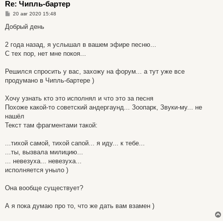
Re: Чипль-бартер
С
20 авг 2020 15:48
о
о
Добрый день
б
щ
е
2 года назад, я услышал в вашем эфире песню...
н
С тех пор, нет мне покоя...
и
е
Решился спросить у вас, захожу на форум... а тут уже все
продумано в Чипль-бартере )
Хочу узнать кто это исполнял и что это за песня
Похоже какой-то советский андергаунд... Зоопарк, Звуки-му... не
нашёл
Текст там фрагментами такой:
...тихой самой, тихой сапой... я иду... к тебе...
...ты, вызвала милицию...
... невезуха... невезуха...
исполняется уныло )
Она вообще существует?
А я пока думаю про то, что же дать вам взамен )