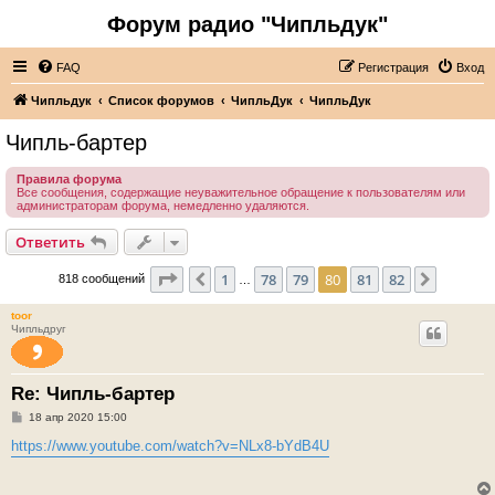
Форум радио "Чипльдук"
FAQ
Регистрация
Вход
Чипльдук
Список форумов
ЧипльДук
ЧипльДук
Чипль-бартер
Правила форума
Все сообщения, содержащие неуважительное обращение к пользователям или
администраторам форума, немедленно удаляются.
Ответить
Страница
80
из
82
1
78
79
80
81
82
Пред.
След.
818 сообщений
…
toor
Чипльдруг
Re: Чипль-бартер
С
18 апр 2020 15:00
о
о
https://www.youtube.com/watch?v=NLx8-bYdB4U
б
щ
е