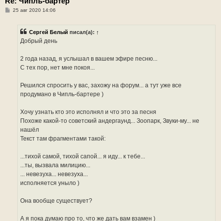
Re: Чипль-бартер
С
25 авг 2020 14:06
о
о
б
Сергей Белый
писал(а):
↑
щ
е
Добрый день
н
и
е
2 года назад, я услышал в вашем эфире песню...
С тех пор, нет мне покоя...
Решился спросить у вас, захожу на форум... а тут уже все
продумано в Чипль-бартере )
Хочу узнать кто это исполнял и что это за песня
Похоже какой-то советский андергаунд... Зоопарк, Звуки-му... не
нашёл
Текст там фрагментами такой:
...тихой самой, тихой сапой... я иду... к тебе...
...ты, вызвала милицию...
... невезуха... невезуха...
исполняется уныло )
Она вообще существует?
А я пока думаю про то, что же дать вам взамен )