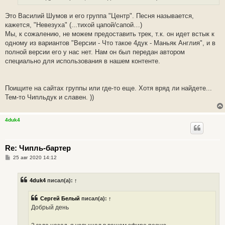
Это Василий Шумов и его группа "Центр". Песня называется,
кажется, "Невезуха" (...тихой цапой/сапой…)
Мы, к сожалению, не можем предоставить трек, т.к. он идет встык к
одному из вариантов "Версии - Что такое 4дук - Маньяк Англия", и в
полной версии его у нас нет. Нам он был передан автором
специально для использования в нашем контенте.
Поищите на сайтах группы или где-то еще. Хотя вряд ли найдете...
Тем-то Чипльдук и славен. ))
4duk4
Re: Чипль-бартер
С
25 авг 2020 14:12
о
о
б
4duk4
писал(а):
↑
щ
е
н
Сергей Белый
писал(а):
↑
и
е
Добрый день