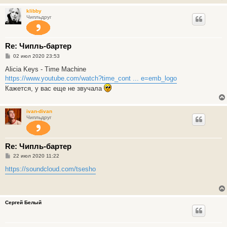
н
и
klibby
е
Чипльдруг
Re: Чипль-бартер
С
02 июл 2020 23:53
о
о
Alicia Keys - Time Machine
б
https://www.youtube.com/watch?time_cont ... e=emb_logo
щ
е
Кажется, у вас еще не звучала
н
и
е
ivan-divan
Чипльдруг
Re: Чипль-бартер
С
22 июл 2020 11:22
о
о
https://soundcloud.com/tsesho
б
щ
е
н
и
Сергей Белый
е