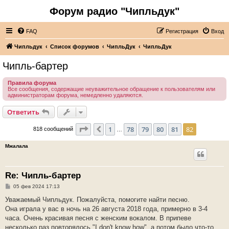
Форум радио "Чипльдук"
FAQ
Регистрация
Вход
Чипльдук
Список форумов
ЧипльДук
ЧипльДук
Чипль-бартер
Правила форума
Все сообщения, содержащие неуважительное обращение к пользователям или
администраторам форума, немедленно удаляются.
Ответить
Страница
82
из
82
1
78
79
80
81
82
Пред.
818 сообщений
…
Мжалала
Re: Чипль-бартер
С
05 фев 2024 17:13
о
о
Уважаемый Чипльдук. Пожалуйста, помогите найти песню.
б
Она играла у вас в ночь на 26 августа 2018 года, примерно в 3-4
щ
е
часа. Очень красивая песня с женским вокалом. В припеве
н
несколько раз повторялось "I don't know how", а потом было что-то
и