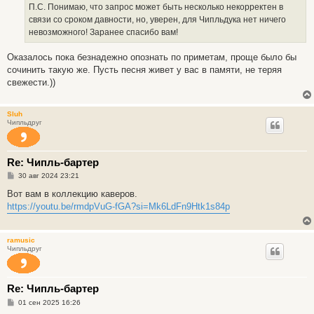
П.С. Понимаю, что запрос может быть несколько некорректен в
связи со сроком давности, но, уверен, для Чипльдука нет ничего
невозможного! Заранее спасибо вам!
Оказалось пока безнадежно опознать по приметам, проще было бы
сочинить такую же. Пусть песня живет у вас в памяти, не теряя
свежести.))
Sluh
Чипльдруг
Re: Чипль-бартер
С
30 авг 2024 23:21
о
о
Вот вам в коллекцию каверов.
б
https://youtu.be/rmdpVuG-fGA?si=Mk6LdFn9Htk1s84p
щ
е
н
и
ramusic
е
Чипльдруг
Re: Чипль-бартер
С
01 сен 2025 16:26
о