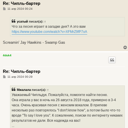
Re: Чипль-бартер
С
11 апр 2024 00:24
о
о
б
усатый
писал(а):
↑
щ
е
Что за песня играет в загадке дня? А это вам
н
https://www.youtube.com/watch?v=XFMrZ9fP7xA
и
е
Screamin' Jay Hawkins - Swamp Gas
4duk4
Re: Чипль-бартер
С
11 апр 2024 00:29
о
о
б
Мжалала
писал(а):
↑
щ
е
Уважаемый Чипльдук. Пожалуйста, помогите найти песню.
н
Она играла у вас в ночь на 26 августа 2018 года, примерно в 3-4
и
е
часа. Очень красивая песня с женским вокалом. В припеве
несколько раз повторялось "I don't know how", а потом было что-то
вроде "To say I love you". К сожалению, поиски по интернету никаких
результатов не дали. Вся надежда на вас!
...