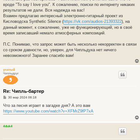
е
вроде "To say I love you". К сожалению, поиски по интернету никаких
результатов не дали. Вся надежда на вас!
Взамен предлагаю интересный электронно-гитарный проект из
Кисловодска Synthetic Silence (
https://vk.com/audios-21393322
), на
данный момент, к сожалению, уже не функционирующий, но в своё
время записавший немало атмосферных композиций.
П.С. Понимаю, что запрос может быть несколько некорректен в связи
со сроком давности, но, уверен, для Чипльдука нет ничего
невозможного! Заранее спасибо вам!
усатый
Чипльдруг
Re: Чипль-бартер
С
30 мар 2024 06:18
о
о
Что за песня играет в загадке дня? А это вам
б
https://www.youtube.com/watch?v=XFMrZ9fP7xA
щ
е
н
и
4duk4
е