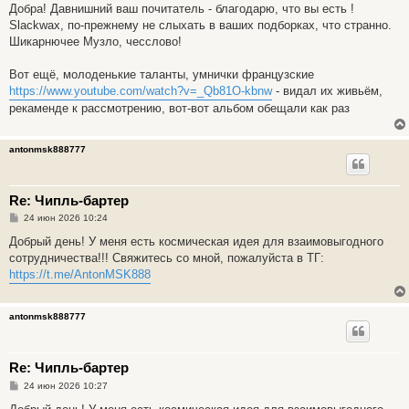
о
Добра! Давнишний ваш почитатель - благодарю, что вы есть !
б
Slackwax, по-прежнему не слыхать в ваших подборках, что странно.
щ
е
Шикарнючее Музло, чесслово!
н
и
е
Вот ещё, молоденькие таланты, умнички французские
https://www.youtube.com/watch?v=_Qb81O-kbnw
- видал их живьём,
рекаменде к рассмотрению, вот-вот альбом обещали как раз
antonmsk888777
Re: Чипль-бартер
С
24 июн 2026 10:24
о
о
Добрый день! У меня есть космическая идея для взаимовыгодного
б
сотрудничества!!! Свяжитесь со мной, пожалуйста в ТГ:
щ
е
https://t.me/AntonMSK888
н
и
е
antonmsk888777
Re: Чипль-бартер
С
24 июн 2026 10:27
о
о