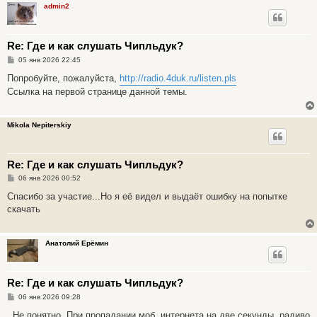
admin2
е
Re: Где и как слушать Чипльдук?
С
05 янв 2026 22:45
о
о
Попробуйте, пожалуйста,
http://radio.4duk.ru/listen.pls
б
Ссылка на первой странице данной темы.
щ
е
н
и
Mikola Nepiterskiy
е
Re: Где и как слушать Чипльдук?
С
06 янв 2026 00:52
о
о
Спасибо за участие...Но я её видел и выдаёт ошибку на попытке
б
скачать
щ
е
н
и
Анатолий Ерёмин
е
Re: Где и как слушать Чипльдук?
С
06 янв 2026 09:28
о
о
, Не понятно. При пропадании моб. интернета на две секунды, радиво