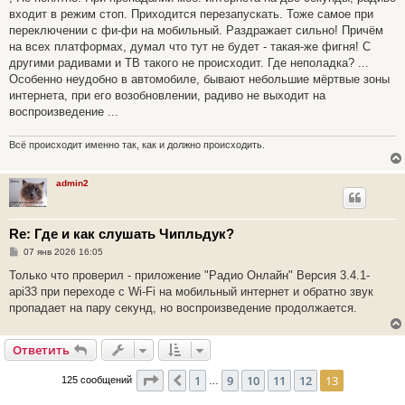
б
входит в режим стоп. Приходится перезапускать. Тоже самое при
щ
е
переключении с фи-фи на мобильный. Раздражает сильно! Причём
н
на всех платформах, думал что тут не будет - такая-же фигня! С
и
е
другими радивами и ТВ такого не происходит. Где неполадка? ...
Особенно неудобно в автомобиле, бывают небольшие мёртвые зоны
интернета, при его возобновлении, радиво не выходит на
воспроизведение ...
Всё происходит именно так, как и должно происходить.
admin2
Re: Где и как слушать Чипльдук?
С
07 янв 2026 16:05
о
о
Только что проверил - приложение "Радио Онлайн" Версия 3.4.1-
б
api33 при переходе с Wi-Fi на мобильный интернет и обратно звук
щ
е
пропадает на пару секунд, но воспроизведение продолжается.
н
и
е
Ответить
Страница
13
из
13
1
9
10
11
12
13
Пред.
125 сообщений
…