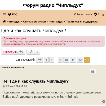
Форум радио "Чипльдук"
FAQ
Регистрация
Вход
Чипльдук
Список форумов
ЧипльДук
Техническая поддержка
Где и как слушать Чипльдук?
Правила форума
Все сообщения, содержащие неуважительное обращение к пользователям или
администраторам форума, немедленно удаляются.
Ответить
Страница
13
из
13
1
9
10
11
12
13
Пред.
125 сообщений
…
Mikola Nepiterskiy
Re: Где и как слушать Чипльдук?
С
05 янв 2026 17:00
о
о
Подскажите, пожалуйста ссылку на поток станции для флешплеера
б
Войса на Андроиде с расширениями: m3u, m3u8, pls
щ
е
н
и