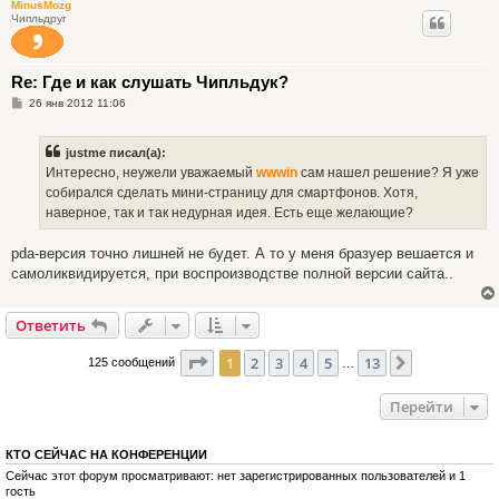
MinusMozg
Чипльдруг
Re: Где и как слушать Чипльдук?
С
26 янв 2012 11:06
о
о
б
justme писал(а):
щ
е
Интересно, неужели уважаемый
wwwin
сам нашел решение? Я уже
н
собирался сделать мини-страницу для смартфонов. Xотя,
и
е
наверное, так и так недурная идея. Есть еще желающие?
pda-версия точно лишней не будет. А то у меня бразуер вешается и
самоликвидируется, при воспроизводстве полной версии сайта..
Ответить
Страница
1
из
13
1
2
3
4
5
13
След.
125 сообщений
…
Перейти
КТО СЕЙЧАС НА КОНФЕРЕНЦИИ
Сейчас этот форум просматривают: нет зарегистрированных пользователей и 1
гость