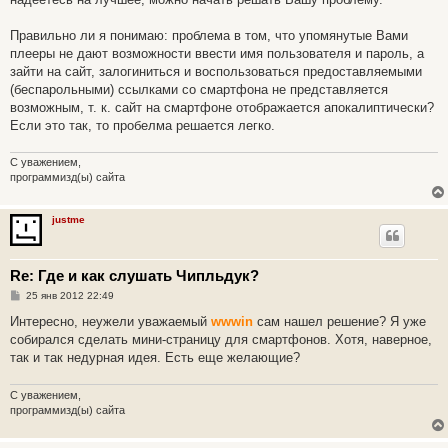
Правильно ли я понимаю: проблема в том, что упомянутые Вами
плееры не дают возможности ввести имя пользователя и пароль, а
зайти на сайт, залогиниться и воспользоваться предоставляемыми
(беспарольными) ссылками со смартфона не представляется
возможным, т. к. сайт на смартфоне отображается апокалиптически?
Если это так, то пробелма решается легко.
С уважением,
программизд(ы) сайта
justme
Re: Где и как слушать Чипльдук?
С
25 янв 2012 22:49
о
о
Интересно, неужели уважаемый
wwwin
сам нашел решение? Я уже
б
собирался сделать мини-страницу для смартфонов. Xотя, наверное,
щ
е
так и так недурная идея. Есть еще желающие?
н
и
е
С уважением,
программизд(ы) сайта