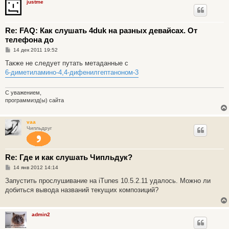
justme
Re: FAQ: Как слушать 4duk на разных девайсах. От
телефона до
С
14 дек 2011 19:52
о
о
Также не следует путать метаданные с
б
6-диметиламино-4,4-дифенилгептаноном-3
щ
е
н
и
С уважением,
е
программизд(ы) сайта
vaa
Чипльдруг
Re: Где и как слушать Чипльдук?
С
14 янв 2012 14:14
о
о
Запустить прослушивание на iTunes 10.5.2.11 удалось. Можно ли
б
добиться вывода названий текущих композиций?
щ
е
н
и
admin2
е