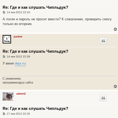
Re: Где и как слушать Чипльдук?
С
14 янв 2012 22:16
о
о
А логин и пароль не просит ввести? К сожалению, проверить смогу
б
только во вторник.
щ
е
н
и
justme
е
Re: Где и как слушать Чипльдук?
С
14 янв 2012 22:39
о
о
У меня
deja vu
б
щ
е
н
и
С уважением,
е
программизд(ы) сайта
admin2
Re: Где и как слушать Чипльдук?
С
17 янв 2012 22:20
о