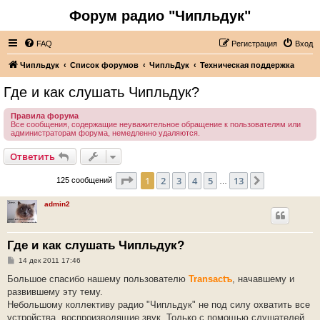
Форум радио "Чипльдук"
FAQ
Регистрация
Вход
Чипльдук
Список форумов
ЧипльДук
Техническая поддержка
Где и как слушать Чипльдук?
Правила форума
Все сообщения, содержащие неуважительное обращение к пользователям или
администраторам форума, немедленно удаляются.
Ответить
Страница
1
из
13
1
2
3
4
5
13
След.
125 сообщений
…
admin2
Где и как слушать Чипльдук?
С
14 дек 2011 17:46
о
о
Большое спасибо нашему пользователю
Transactъ
, начавшему и
б
развившему эту тему.
щ
е
Небольшому коллективу радио "Чипльдук" не под силу охватить все
н
устройства, воспроизводящие звук. Только с помощью слушателей
и