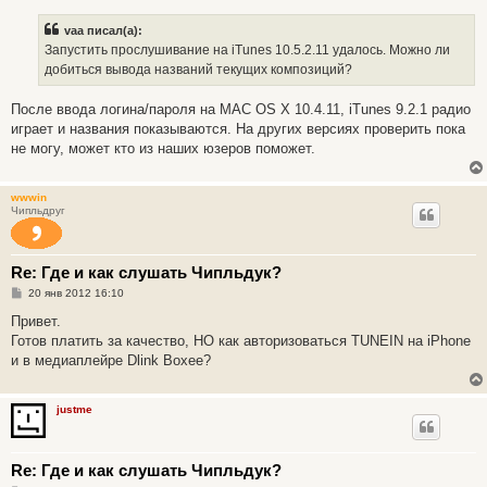
о
б
vaa писал(а):
щ
е
Запустить прослушивание на iTunes 10.5.2.11 удалось. Можно ли
н
добиться вывода названий текущих композиций?
и
е
После ввода логина/пароля на MAC OS X 10.4.11, iTunes 9.2.1 радио
играет и названия показываются. На других версиях проверить пока
не могу, может кто из наших юзеров поможет.
wwwin
Чипльдруг
Re: Где и как слушать Чипльдук?
С
20 янв 2012 16:10
о
о
Привет.
б
Готов платить за качество, НО как авторизоваться TUNEIN на iPhone
щ
е
и в медиаплейре Dlink Boxee?
н
и
е
justme
Re: Где и как слушать Чипльдук?