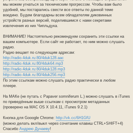
е
мы можем угнаться за техническим прогрессом. Чтобы вам было
удобней, мы постарались свести все ответы по данной теме
воедино. Будем благодарны всем обладателям диковинных
устройств разных версий, поделившимся с нами секретами
извлечения из них Чипльдука.
ВНИМАНИЕ! Настоятельно рекомендуем сохранить эти ссылки на
вашем компьютере. Если сайт не работает, по ним можно слушать
радио.
Радио вещает по следующим адресам:
http://radio.4duk.ru:80/4duk128.aac
http://radio.4duk.ru:80/4duk64.mp3
http://radio.4duk.ru:80/4duk128.mp3
http://radio.4duk.ru:80/4duk256.mp3
По этим ссылкам можно слушать радио практически в любом
плеере.
На МАКе (не путать с Рараvеr somniferum L.) можно слушать в iTunes
по приведённым выше ссылкам с просмотром метаданных
(проверено на MAC OS X 10.4.11, iTunes 9.2.1)
Кнопка для Gooogle Chrome:
http://vk.cc/6H1GfU
(можно делать вкл/выкл через сочетание клавиш CTRL+SHIFT+4)
Спасибо
Андрею Дунаеву
!