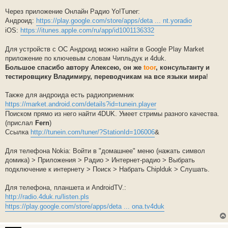
Через приложение Онлайн Радио Yo!Tuner:
Андроид:
https://play.google.com/store/apps/deta ... nt.yoradio
iOS:
https://itunes.apple.com/ru/app/id1001136332
Для устройств с ОС Андроид можно найти в Google Play Market
приложение по ключевым словам Чипльдук и 4duk.
Большое спасибо автору Алексею, он же
toor
, консультанту и
тестировщику Владимиру, переводчикам на все языки мира
!
Также для андроида есть радиоприемник
https://market.android.com/details?id=tunein.player
Поиском прямо из него найти 4DUK. Умеет стримы разного качества.
(прислал
Fern
)
Ссылка
http://tunein.com/tuner/?StationId=106006
&
Для телефона Nokia: Войти в "домашнее" меню (нажать символ
домика) > Приложения > Радио > Интернет-радио > Выбрать
подключение к интернету > Поиск > Набрать Chiplduk > Слушать.
Для телефона, планшета и AndroidTV.:
http://radio.4duk.ru/listen.pls
https://play.google.com/store/apps/deta ... ona.tv4duk