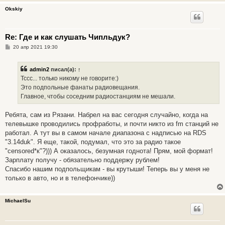
и
Okskiy
е
Re: Где и как слушать Чипльдук?
С
20 апр 2021 19:30
о
о
б
admin2
писал(а):
↑
щ
е
Тссс... только никому не говорите:)
н
Это подпольные фанаты радиовещания.
и
е
Главное, чтобы соседним радиостанциям не мешали.
Ребята, сам из Рязани. Набрел на вас сегодня случайно, когда на
телевышке проводились профработы, и почти никто из fm станций не
работал. А тут вы в самом начале диапазона с надписью на RDS
"3.14duk". Я еще, такой, подумал, что это за радио такое
"censored*к"?))) А оказалось, безумная годнота! Прям, мой формат!
Зарплату получу - обязательно поддержу рублем!
Спасибо нашим подпольщикам - вы крутыши! Теперь вы у меня не
только в авто, но и в телефончике))
MichaelSu