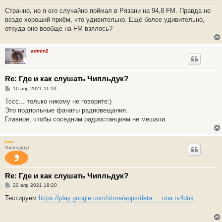
и
е
Cтранно, но я его случайно поймал в Рязани на 94,8 FM. Правда не
везде хороший приём, что удивительно. Ещё более удивительно,
откуда оно вообще на FM взялось?
admin2
Re: Где и как слушать Чипльдук?
С
10 апр 2021 11:10
о
о
Тссс... только никому не говорите:)
б
Это подпольные фанаты радиовещания.
щ
е
Главное, чтобы соседним радиостанциям не мешали.
н
и
е
toor
Чипльдруг
Re: Где и как слушать Чипльдук?
С
20 апр 2021 19:20
о
о
Тестируем
https://play.google.com/store/apps/deta ... ona.tv4duk
б
щ
е
н