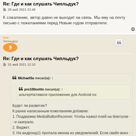
Re: Где и как слушать Чипльдук?
С
26 май 2021 22:48
о
о
К сожалению, автор давно не выходит на связь. Мы ему на почту
б
письмо с пожеланиями перед Новым годом отправляли.
щ
е
н
и
toor
е
Чипльдруг
Re: Где и как слушать Чипльдук?
С
31 май 2021 12:10
о
о
б
MichaelSu
писал(а):
↑
щ
е
н
pro100svitlo
писал(а):
↑
и
е
альтерНативное приложение для Android os:
Будет ли развитие?
К ранее написанным пожеланиям добавлю:
1. Поддержка MediaButtonReceiver. Чтобы нажал плей на блютуске -
- и заиграло.
2. Виджет.
3. На андроид11 пропала иконка из уведомлений. Если свайп вниз -