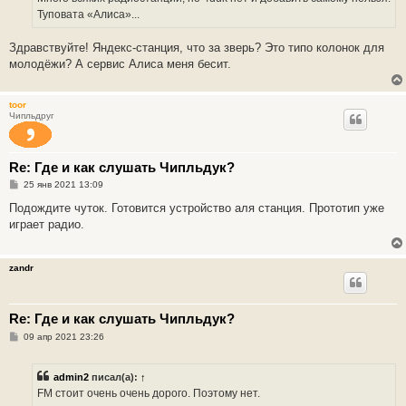
е
Туповата «Алиса»...
Здравствуйте! Яндекс-станция, что за зверь? Это типо колонок для
молодёжи? А сервис Алиса меня бесит.
toor
Чипльдруг
Re: Где и как слушать Чипльдук?
С
25 янв 2021 13:09
о
о
Подождите чуток. Готовится устройство аля станция. Прототип уже
б
играет радио.
щ
е
н
и
zandr
е
Re: Где и как слушать Чипльдук?
С
09 апр 2021 23:26
о
о
б
admin2
писал(а):
↑
щ
е
FM стоит очень очень дорого. Поэтому нет.
н