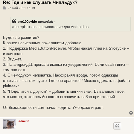
Re: Где и как слушать Чипльдук?
С
26 май 2021 16:19
о
о
б
pro100svitlo
писал(а):
↑
щ
е
альтерНативное приложение для Android os:
н
и
е
Будет ли развитие?
К ранее написанным пожеланиям добавлю:
1. Поддержка MediaButtonReceiver. Чтобы нажал плей на блютуске --
и заиграло.
2. Виджет.
3. На андроид11 пропала иконка из уведомлений. Если свайп вниз --
там оно есть.
4. С чемодуком непонятка. Насохранял вроде, потом однажды
открываю -- а там пусто. Где оно хранится? Можно сделать в файл в
plain-text.
5. "Поделится с другом" -- добавить мягкий знак. Вываливает всё,
что можно, хотелось бы как-то ограничить набор приложений.
От безысходности сам начал кодить. Уже даже играет.
admin2