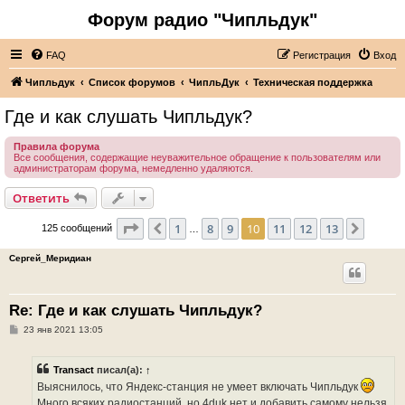
Форум радио "Чипльдук"
FAQ
Регистрация
Вход
Чипльдук
Список форумов
ЧипльДук
Техническая поддержка
Где и как слушать Чипльдук?
Правила форума
Все сообщения, содержащие неуважительное обращение к пользователям или
администраторам форума, немедленно удаляются.
Ответить
Страница
10
из
13
1
8
9
10
11
12
13
Пред.
След.
125 сообщений
…
Сергей_Меридиан
Re: Где и как слушать Чипльдук?
С
23 янв 2021 13:05
о
о
б
Transact
писал(а):
↑
щ
е
Выяснилось, что Яндекс-станция не умеет включать Чипльдук
н
Много всяких радиостанций, но 4duk нет и добавить самому нельзя.
и