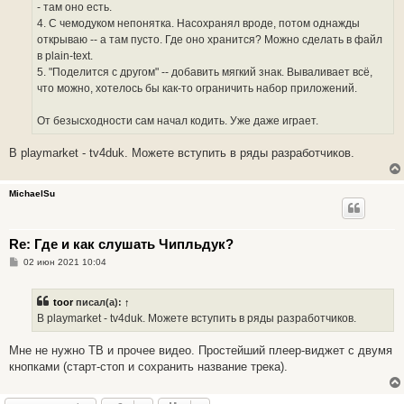
- там оно есть.
4. С чемодуком непонятка. Насохранял вроде, потом однажды
открываю -- а там пусто. Где оно хранится? Можно сделать в файл
в plain-text.
5. "Поделится с другом" -- добавить мягкий знак. Вываливает всё,
что можно, хотелось бы как-то ограничить набор приложений.
От безысходности сам начал кодить. Уже даже играет.
В playmarket - tv4duk. Можете вступить в ряды разработчиков.
MichaelSu
Re: Где и как слушать Чипльдук?
С
02 июн 2021 10:04
о
о
б
toor
писал(а):
↑
щ
е
В playmarket - tv4duk. Можете вступить в ряды разработчиков.
н
и
е
Мне не нужно ТВ и прочее видео. Простейший плеер-виджет с двумя
кнопками (старт-стоп и сохранить название трека).