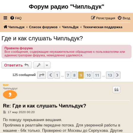
Форум радио "Чипльдук"
FAQ
Регистрация
Вход
Чипльдук
Список форумов
ЧипльДук
Техническая поддержка
Где и как слушать Чипльдук?
Правила форума
Все сообщения, содержащие неуважительное обращение к пользователям или
администраторам форума, немедленно удаляются.
Ответить
Страница
9
из
13
1
7
8
9
10
11
13
Пред.
След.
125 сообщений
…
…
toor
Чипльдруг
Re: Где и как слушать Чипльдук?
С
17 мар 2020 00:20
о
о
По поводу прерывания вещания.
б
Проблема в реалтайм передаче потока. Для уверенной работы в
щ
е
машине - 64к только. Проверено от Москвы до Серпухова. Другие