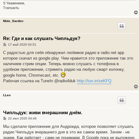
S Yважением,
Transactъ
Mole_Garden
Re: Где и как слушать Чипльдук?
С
17 май 2020 04:51
о
о
С радостью для себя обнаружил любимое радио в radio.net app
б
которое скачал из google play. Чем нравится это приложение так это
щ
е
наличием стрим опции. Теперь можно слушать с телефона в
н
удобном приложении, стримить радио на любую смарт колонку,
и
е
google home, Chromecast, etc.
Рабочая ссылка на TuneIn @radio4duk
http://tun.in/seKFQ
LLeo
Чипльдук: живи вчерашним днём.
С
22 июл 2020 04:46
о
о
Мы сделали приложение для Андроида, которое позволяет слушать
б
радио Чипльдук вчерашнего дня в это же самое время. Зачем - не
щ
е
знаем. Как работает - сами не понимаем. В Google пока не выложено,