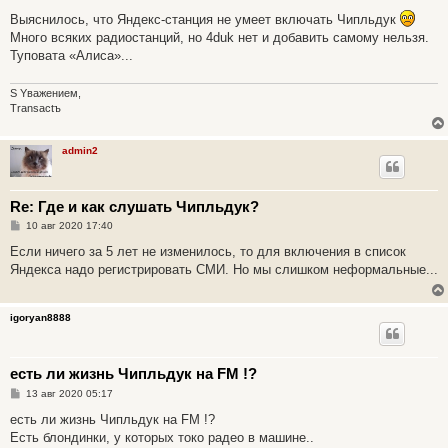
о
о
Выяснилось, что Яндекс-станция не умеет включать Чипльдук
б
Много всяких радиостанций, но 4duk нет и добавить самому нельзя.
щ
е
Туповата «Алиса»...
н
и
е
S Yважением,
Transactъ
admin2
Re: Где и как слушать Чипльдук?
С
10 авг 2020 17:40
о
о
Если ничего за 5 лет не изменилось, то для включения в список
б
Яндекса надо регистрировать СМИ. Но мы слишком неформальные...
щ
е
н
и
igoryan8888
е
есть ли жизнь Чипльдук на FM !?
С
13 авг 2020 05:17
о
о
есть ли жизнь Чипльдук на FM !?
б
Есть блондинки, у которых токо радео в машине..
щ