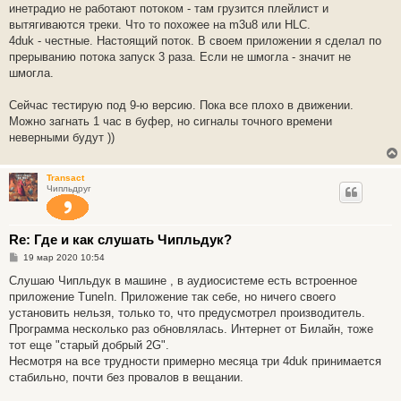
н
инетрадио не работают потоком - там грузится плейлист и
и
е
вытягиваются треки. Что то похожее на m3u8 или HLC.
4duk - честные. Настоящий поток. В своем приложении я сделал по
прерыванию потока запуск 3 раза. Если не шмогла - значит не
шмогла.
Сейчас тестирую под 9-ю версию. Пока все плохо в движении.
Можно загнать 1 час в буфер, но сигналы точного времени
неверными будут ))
Transact
Чипльдруг
Re: Где и как слушать Чипльдук?
С
19 мар 2020 10:54
о
о
Слушаю Чипльдук в машине , в аудиосистеме есть встроенное
б
приложение TuneIn. Приложение так себе, но ничего своего
щ
е
установить нельзя, только то, что предусмотрел производитель.
н
Программа несколько раз обновлялась. Интернет от Билайн, тоже
и
е
тот еще "старый добрый 2G".
Несмотря на все трудности примерно месяца три 4duk принимается
стабильно, почти без провалов в вещании.