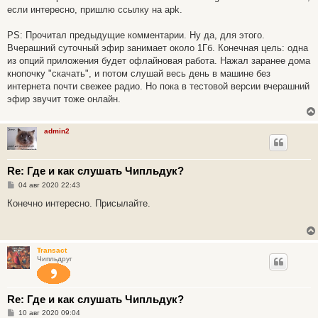
н
если интересно, пришлю ссылку на apk.
и
е
PS: Прочитал предыдущие комментарии. Ну да, для этого.
Вчерашний суточный эфир занимает около 1Гб. Конечная цель: одна
из опций приложения будет офлайновая работа. Нажал заранее дома
кнопочку "скачать", и потом слушай весь день в машине без
интернета почти свежее радио. Но пока в тестовой версии вчерашний
эфир звучит тоже онлайн.
admin2
Re: Где и как слушать Чипльдук?
С
04 авг 2020 22:43
о
о
Конечно интересно. Присылайте.
б
щ
е
н
и
Transact
е
Чипльдруг
Re: Где и как слушать Чипльдук?
С
10 авг 2020 09:04