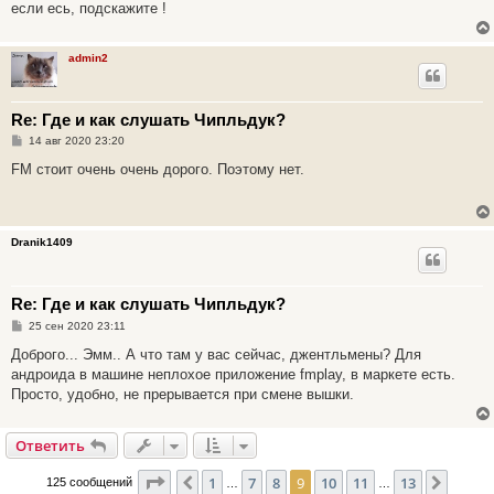
е
если есь, подскажите !
н
и
е
admin2
Re: Где и как слушать Чипльдук?
С
14 авг 2020 23:20
о
о
FM стоит очень очень дорого. Поэтому нет.
б
щ
е
н
и
Dranik1409
е
Re: Где и как слушать Чипльдук?
С
25 сен 2020 23:11
о
о
Доброго... Эмм.. А что там у вас сейчас, джентльмены? Для
б
андроида в машине неплохое приложение fmplay, в маркете есть.
щ
е
Просто, удобно, не прерывается при смене вышки.
н
и
е
Ответить
Страница
9
из
13
1
7
8
9
10
11
13
Пред.
След.
125 сообщений
…
…