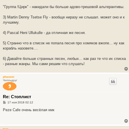
е
н
"Группа !Цирк" - накидали бы больше адово-трешовой альтерантивы.
и
е
3) Martin Denny Tsetse Fly - вообще ниразу не слышал. может оно и к
лучшему.
4) Pascal Heni Ullukulle - да отличная же песня.
5) Странно что в список не попала песня про хомяков вжопе... ну как
корабль назовете....
6) Давайте больше странных песен, любых... как раз те что их списка
- разные жанры. Мы сами решим что слушать!
phaoost
Чипльдруг
Re: Стоплист
С
17 ноя 2018 02:12
о
о
Peze Cafe очень весёлая кмк
б
щ
е
н
и
toor