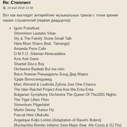
Re: Стоплист
С
24 май 2018 13:38
о
о
Вот как выглядит антирейтинг музыкальных треков с точки зрения
б
наших слушателей (первая двадцатка):
щ
е
Igorrr Putrefiunt
н
и
Stimmhorn Lautatio Vitae
е
Sly & The Family Stone Small Talk
Hara Muro Shavo (feat. Tamango)
Amanda Peze Cafe
O.M.F.O. Siberian Abracadabra
Azis Anti Geroi
Shantel Disco Boy
Orchestra Baobab Bul ma miin
Вася Ложкин Рокындроль Бэнд Дед Мороз
!Цирк Велосипедовед
Marc Almond & Liudmila Zykina Just One Chance
The Idan Raichel Project Ana Ana Wa Enta Enta
Bulgarian Symphony Orchestra The Queen Of The1001 Nights
The Tiger Lillies Flies
Stimmhorn Pilgerfahrt
Martin Denny Tsetse Fly
Pascal Heni Ullukulle
Angelique Kidjo Lonlon [Adaptation of Ravel's Bolero]
Muchachito Bombo Infierno Sera Mejor (feat. Ale Costa & DJ Flo)