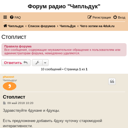
Форум радио "Чипльдук"
FAQ
Регистрация
Вход
Чипльдук
Список форумов
ЧипльДук
Чего хотим на 4duk.ru
Стоплист
Правила форума
Все сообщения, содержащие неуважительное обращение к пользователям или
администраторам форума, немедленно удаляются.
Ответить
10 сообщений • Страница
1
из
1
phaoost
Чипльдруг
Стоплист
С
09 май 2018 10:20
о
о
Здравствуйте 4дукане и 4дукцы.
б
щ
е
Есть предложение добавить 4дуку чуточку старомодной
н
интерактивности.
и