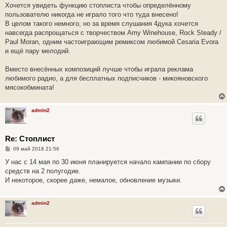
е
Хочется увидеть функцию стоплиста чтобы определённому
пользователю никогда не играло того что туда внесено!
В целом такого немного, но за время слушания 4дука хочется
навсегда распрощаться с творчеством Amy Winehouse, Rock Steady /
Paul Moran, одним частоиграющим ремиксом любимой Cesaria Evora
и ещё пару мелодий.
Вместо внесённых композиций лучше чтобы играла реклама
любимого радио, а для бесплатных подписчиков - микояновского
мясокобмината!
admin2
Re: Стоплист
С
09 май 2018 21:56
о
о
У нас с 14 мая по 30 июня планируется начало кампании по сбору
б
средств на 2 полугодие.
щ
е
И некоторое, скорее даже, немалое, обновление музыки.
н
и
е
admin2