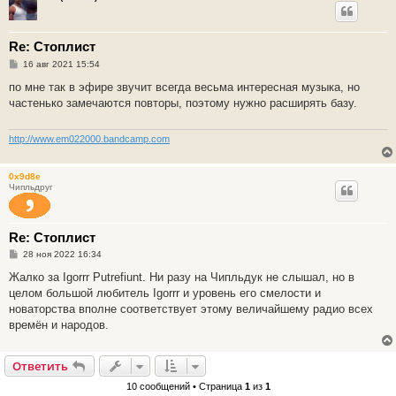
Re: Стоплист
С
16 авг 2021 15:54
о
о
по мне так в эфире звучит всегда весьма интересная музыка, но
б
частенько замечаются повторы, поэтому нужно расширять базу.
щ
е
н
и
http://www.em022000.bandcamp.com
е
0x9d8e
Чипльдруг
Re: Стоплист
С
28 ноя 2022 16:34
о
о
Жалко за Igorrr Putrefiunt. Ни разу на Чипльдук не слышал, но в
б
целом большой любитель Igorrr и уровень его смелости и
щ
е
новаторства вполне соответствует этому величайшему радио всех
н
времён и народов.
и
е
Ответить
10 сообщений • Страница
1
из
1