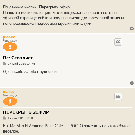
По данным кнопки "Перекрыть эфир".
Напомню всем читающим, что вышеуказанная кнопка есть на
эфирной странице сайта и предназначена для временной замены
непонравившейся/надоевшей музыки или штуки.
phaoost
Чипльдруг
Re: Стоплист
С
24 май 2018 14:45
о
о
О, спасибо за обратную связь!
б
щ
е
н
и
markus
е
Чипльдруг
ПЕРЕКРЫТЬ ЗЕФИР
С
17 ноя 2018 02:06
о
о
Bul Ma Miin И Amanda Peze Cafe - ПРОСТО заменить на чтото более
б
веселое.
щ