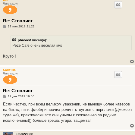
е
Чипльдруг
Re: Стоплист
С
17 ноя 2018 21:22
о
о
б
phaoost
писал(а):
↑
щ
е
Peze Cafe очень весёлая кмк
н
и
е
Круто !
Санечка
Чипльдруг
Re: Стоплист
С
19 дек 2019 19:56
о
о
Если честно, при всем великом уважении, не выношу более каверов
б
на битлс, пинк флойд и прочих ролинг стоунзов с перплами (Джексон
щ
е
туда же), практически все они унылы к сожалению за редким
н
исключением))) больше треша, угара, тащемта!
и
е
Em(022000)