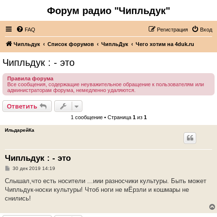
Форум радио "Чипльдук"
FAQ
Регистрация
Вход
Чипльдук
Список форумов
ЧипльДук
Чего хотим на 4duk.ru
Чипльдук : - это
Правила форума
Все сообщения, содержащие неуважительное обращение к пользователям или
администраторам форума, немедленно удаляются.
Ответить
1 сообщение • Страница
1
из
1
ИльдарейКа
Чипльдук : - это
С
30 дек 2019 14:19
о
о
Слышал,что есть носители ...иии разносчики культуры. Быть может
б
Чипльдук-носки культуры! Чтоб ноги не мЁрзли и кошмары не
щ
е
снились!
н
и
е