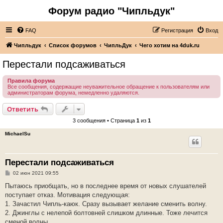
Форум радио "Чипльдук"
FAQ
Регистрация
Вход
Чипльдук
Список форумов
ЧипльДук
Чего хотим на 4duk.ru
Перестали подсаживаться
Правила форума
Все сообщения, содержащие неуважительное обращение к пользователям или
администраторам форума, немедленно удаляются.
Ответить
3 сообщения • Страница
1
из
1
MichaelSu
Перестали подсаживаться
С
02 июн 2021 09:55
о
о
Пытаюсь приобщать, но в последнее время от новых слушателей
б
поступает отказ. Мотивация следующая:
щ
е
1. Зачастил Чипль-каюк. Сразу вызывает желание сменить волну.
н
2. Джинглы с нелепой болтовней слишком длинные. Тоже лечится
и
е
сменой волны.