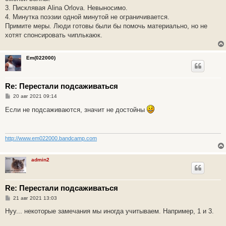
3. Писклявая Alina Orlova. Невыносимо.
4. Минутка поэзии одной минутой не ограничивается.
Примите меры. Люди готовы были бы помочь материально, но не
хотят спонсировать чиплькаюк.
Em(022000)
Re: Перестали подсаживаться
С
20 авг 2021 09:14
о
о
Если не подсаживаются, значит не достойны
б
щ
е
н
и
http://www.em022000.bandcamp.com
е
admin2
Re: Перестали подсаживаться
С
21 авг 2021 13:03
о
о
Нуу... некоторые замечания мы иногда учитываем. Например, 1 и 3.
б
щ