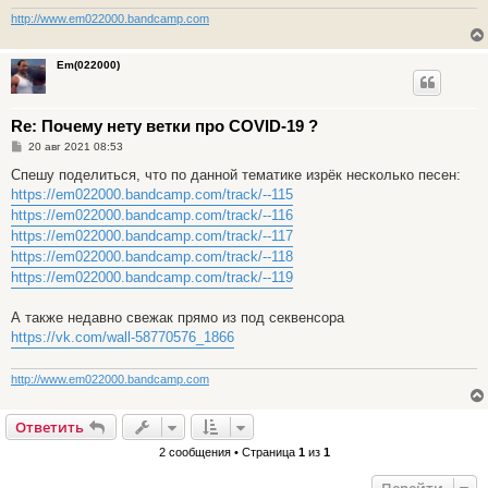
http://www.em022000.bandcamp.com
Em(022000)
Re: Почему нету ветки про COVID-19 ?
С
20 авг 2021 08:53
о
о
Спешу поделиться, что по данной тематике изрёк несколько песен:
б
https://em022000.bandcamp.com/track/--115
щ
е
https://em022000.bandcamp.com/track/--116
н
https://em022000.bandcamp.com/track/--117
и
е
https://em022000.bandcamp.com/track/--118
https://em022000.bandcamp.com/track/--119
А также недавно свежак прямо из под секвенсора
https://vk.com/wall-58770576_1866
http://www.em022000.bandcamp.com
Ответить
2 сообщения • Страница
1
из
1
Перейти