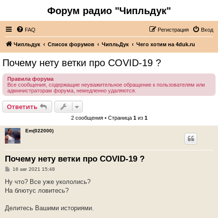
Форум радио "Чипльдук"
FAQ
Регистрация
Вход
Чипльдук
Список форумов
ЧипльДук
Чего хотим на 4duk.ru
Почему нету ветки про COVID-19 ?
Правила форума
Все сообщения, содержащие неуважительное обращение к пользователям или
администраторам форума, немедленно удаляются.
Ответить
2 сообщения • Страница
1
из
1
Em(022000)
Почему нету ветки про COVID-19 ?
С
16 авг 2021 15:48
о
о
Ну что? Все уже укололись?
б
На блютус ловитесь?
щ
е
н
Делитесь Вашими историями.
и
е