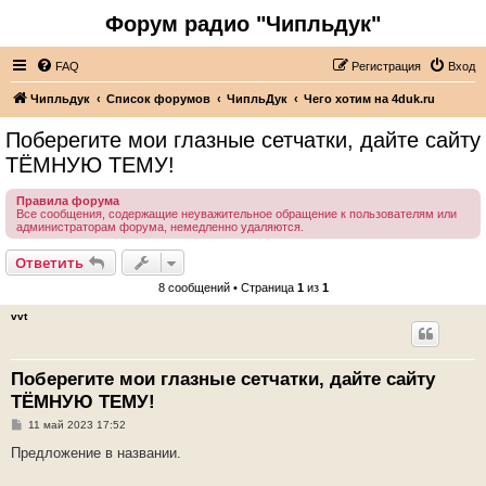
Форум радио "Чипльдук"
FAQ
Регистрация
Вход
Чипльдук
Список форумов
ЧипльДук
Чего хотим на 4duk.ru
Поберегите мои глазные сетчатки, дайте сайту
ТЁМНУЮ ТЕМУ!
Правила форума
Все сообщения, содержащие неуважительное обращение к пользователям или
администраторам форума, немедленно удаляются.
Ответить
8 сообщений • Страница
1
из
1
vvt
Поберегите мои глазные сетчатки, дайте сайту
ТЁМНУЮ ТЕМУ!
С
11 май 2023 17:52
о
о
Предложение в названии.
б
щ