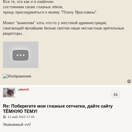
е
Все те, кто как и я озабочен
н
состоянием своих глазных яблок,
и
е
прошу присоединяться к моему "Плачу Ярославны".
Может "вымолим" хоть что-то у жестокой администрации,
сжигающей ярчайшим белым светом наши несчастные зрительные
рецепторы...
admin2
Re: Поберегите мои глазные сетчатки, дайте сайту
ТЁМНУЮ ТЕМУ!
С
12 май 2023 17:45
о
о
Уважаемый vvt!
б
щ