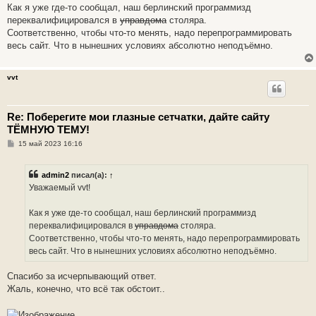
е
Как я уже где-то сообщал, наш берлинский программизд
н
переквалифицировался в
управдома
столяра.
и
е
Соответственно, чтобы что-то менять, надо перепрограммировать
весь сайт. Что в нынешних условиях абсолютно неподъёмно.
vvt
Re: Поберегите мои глазные сетчатки, дайте сайту
ТЁМНУЮ ТЕМУ!
С
15 май 2023 16:16
о
о
б
admin2
писал(а):
↑
щ
е
Уважаемый vvt!
н
и
е
Как я уже где-то сообщал, наш берлинский программизд
переквалифицировался в
управдома
столяра.
Соответственно, чтобы что-то менять, надо перепрограммировать
весь сайт. Что в нынешних условиях абсолютно неподъёмно.
Спасибо за исчерпывающий ответ.
Жаль, конечно, что всё так обстоит..