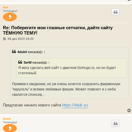
toor
Чипльдруг
Re: Поберегите мои глазные сетчатки, дайте сайту
ТЁМНУЮ ТЕМУ!
С
08 дек 2023 19:20
о
о
б
4duk4
писал(а):
↑
щ
е
н
SerW
писал(а):
↑
и
е
Я могу сделать веб-сайт с двиглом GoHugo.io, но он будет
статичный.
Примем к сведению, но уж очень хочется сохранить фирменную
"карусель" и всякие любимые фишки. Может повезет и с неба
свалится спонсор...
Предлагаю начало нового сайта
https://4duk.su
taona
Чипльдруг