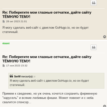
Re: Поберегите мои глазные сетчатки, дайте сайту
ТЁМНУЮ ТЕМУ!
С
28 окт 2023 21:01
о
о
Я могу сделать веб-сайт с двиглом GoHugo.io, но он будет
б
статичный.
щ
е
н
и
4duk4
е
Re: Поберегите мои глазные сетчатки, дайте сайту
ТЁМНУЮ ТЕМУ!
С
17 ноя 2023 15:32
о
о
б
SerW
писал(а):
↑
щ
е
Я могу сделать веб-сайт с двиглом GoHugo.io, но он будет
н
статичный.
и
е
Примем к сведению, но уж очень хочется сохранить фирменную
"карусель" и всякие любимые фишки. Может повезет и с неба
свалится спонсор...