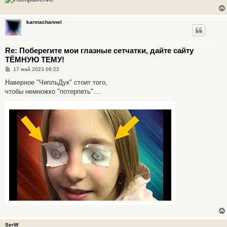
karmachannel
Re: Поберегите мои глазные сетчатки, дайте сайту
ТЁМНУЮ ТЕМУ!
С
17 май 2023 06:22
о
о
Наверное "ЧипльДук" стоит того,
б
чтобы немножко "потерпеть"....
щ
е
н
и
е
SerW