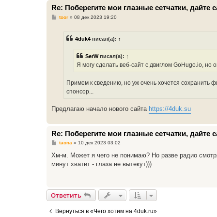
Re: Поберегите мои глазные сетчатки, дайте
С
toor
»
08 дек 2023 19:20
о
о
б
4duk4
писал(а):
↑
щ
е
н
SerW
писал(а):
↑
и
е
Я могу сделать веб-сайт с двиглом GoHugo.io, но 
Примем к сведению, но уж очень хочется сохранить ф
спонсор...
Предлагаю начало нового сайта
https://4duk.su
Re: Поберегите мои глазные сетчатки, дайте
С
taona
»
10 дек 2023 03:02
о
о
Хм-м. Может я чего не понимаю? Но разве радио смотр
б
минут хватит - глаза не вытекут)))
щ
е
н
и
е
Ответить
Вернуться в «Чего хотим на 4duk.ru»