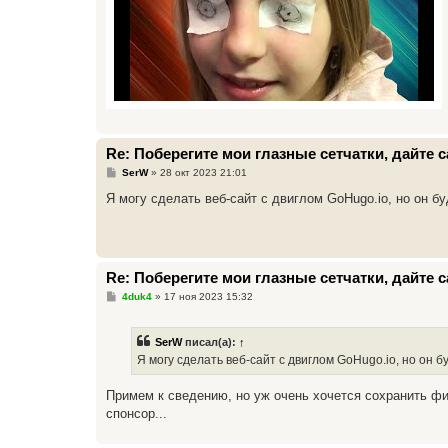
Re: Поберегите мои глазные сетчатки, дайте
С
SerW
»
28 окт 2023 21:01
о
о
Я могу сделать веб-сайт с двиглом GoHugo.io, но он бу
б
щ
е
н
и
е
Re: Поберегите мои глазные сетчатки, дайте
С
4duk4
»
17 ноя 2023 15:32
о
о
б
SerW
писал(а):
↑
щ
е
Я могу сделать веб-сайт с двиглом GoHugo.io, но он б
н
и
е
Примем к сведению, но уж очень хочется сохранить ф
спонсор...