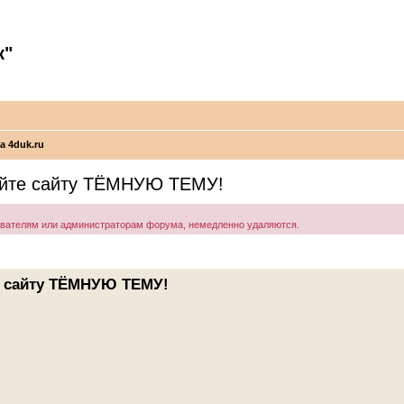
к"
а 4duk.ru
дайте сайту ТЁМНУЮ ТЕМУ!
ователям или администраторам форума, немедленно удаляются.
те сайту ТЁМНУЮ ТЕМУ!