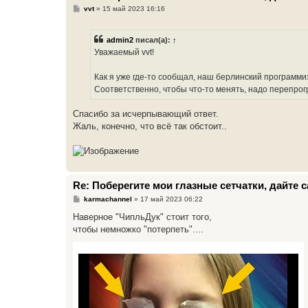
С
vvt
»
15 май 2023 16:16
о
о
б
admin2
писал(а):
↑
щ
е
Уважаемый vvt!
н
и
е
Как я уже где-то сообщал, наш берлинский программ
Соответственно, чтобы что-то менять, надо перепро
Спасибо за исчерпывающий ответ.
Жаль, конечно, что всё так обстоит..
Re: Поберегите мои глазные сетчатки, дайте
С
karmachannel
»
17 май 2023 06:22
о
о
Наверное "ЧипльДук" стоит того,
б
чтобы немножко "потерпеть"....
щ
е
н
и
е