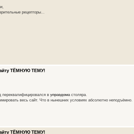
и,
рительные рецепторы...
 сайту ТЁМНУЮ ТЕМУ!
зд переквалифицировался в
управдома
столяра.
аммировать весь сайт. Что в нынешних условиях абсолютно неподъёмно.
 сайту ТЁМНУЮ ТЕМУ!