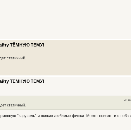
 сайту ТЁМНУЮ ТЕМУ!
дет статичный.
 сайту ТЁМНУЮ ТЕМУ!
28 о
удет статичный.
ирменную "карусель" и всякие любимые фишки. Может повезет и с неба 