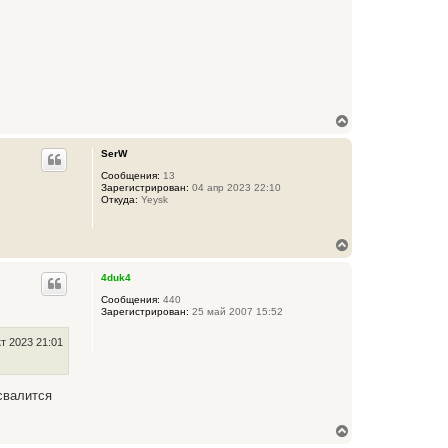
В
е
р
SerW
н
у
Сообщения:
13
Зарегистрирован:
04 апр 2023 22:10
т
Откуда:
Yeysk
ь
с
я
В
к
е
н
р
а
4duk4
н
ч
у
Сообщения:
440
а
Зарегистрирован:
25 май 2007 15:52
т
л
ь
у
с
кт 2023 21:01
я
к
н
свалится
а
ч
а
В
л
е