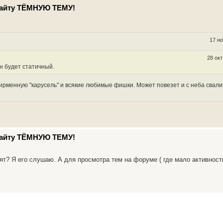
 сайту ТЁМНУЮ ТЕМУ!
17 но
28 окт
он будет статичный.
ирменную "карусель" и всякие любимые фишки. Может повезет и с неба свали
 сайту ТЁМНУЮ ТЕМУ!
ят? Я его слушаю. А для просмотра тем на форуме ( где мало активност