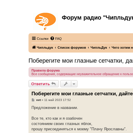
Форум радио "Чипльду
С неограниченной безответственностью
Ссылки
FAQ
Чипльдук
Список форумов
ЧипльДук
Чего хотим н
Поберегите мои глазные сетчатки, 
Правила форума
Все сообщения, содержащие неуважительное обращение к польз
Ответить
Поберегите мои глазные сетчатки, дай
С
vvt
»
11 май 2023 17:52
о
о
Предложение в названии.
б
щ
е
Все те, кто как и я озабочен
н
состоянием своих глазных яблок,
и
е
прошу присоединяться к моему "Плачу Ярославны".