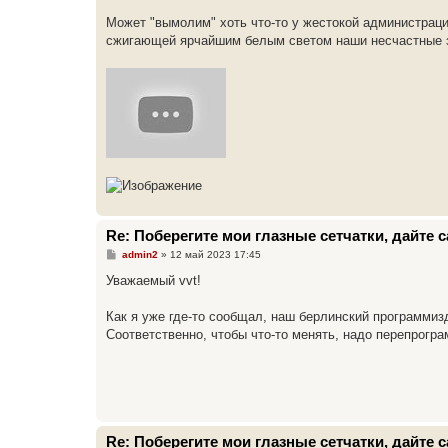
Может "вымолим" хоть что-то у жестокой администраци
сжигающей ярчайшим белым светом наши несчастные з
Re: Поберегите мои глазные сетчатки, дайте
С
admin2
»
12 май 2023 17:45
о
о
Уважаемый vvt!
б
щ
е
Как я уже где-то сообщал, наш берлинский программи
н
Соответственно, чтобы что-то менять, надо перепрогр
и
е
Re: Поберегите мои глазные сетчатки, дайте