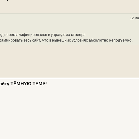
12 ма
изд переквалифицировался в
управдома
столяра.
граммировать весь сайт. Что в нынешних условиях абсолютно неподъёмно.
 сайту ТЁМНУЮ ТЕМУ!