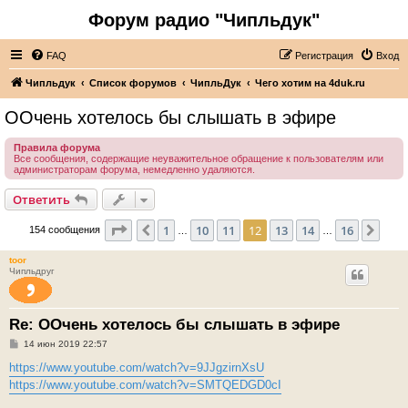
Форум радио "Чипльдук"
FAQ
Регистрация
Вход
Чипльдук
Список форумов
ЧипльДук
Чего хотим на 4duk.ru
ООчень хотелось бы слышать в эфире
Правила форума
Все сообщения, содержащие неуважительное обращение к пользователям или
администраторам форума, немедленно удаляются.
Ответить
Страница
12
из
16
1
10
11
12
13
14
16
Пред.
След
154 сообщения
…
…
toor
Чипльдруг
Re: ООчень хотелось бы слышать в эфире
С
14 июн 2019 22:57
о
о
https://www.youtube.com/watch?v=9JJgzirnXsU
б
https://www.youtube.com/watch?v=SMTQEDGD0cI
щ
е