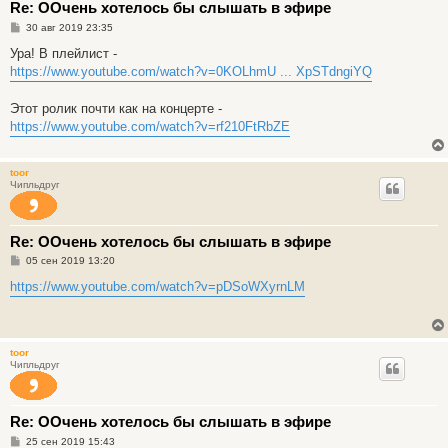
Re: ООчень хотелось бы слышать в эфире
С
30 авг 2019 23:35
о
о
Ура! В плейлист -
б
https://www.youtube.com/watch?v=0KOLhmU ... XpSTdngiYQ
щ
е
н
Этот ролик почти как на концерте -
и
е
https://www.youtube.com/watch?v=rf210FtRbZE
toor
Чипльдруг
Re: ООчень хотелось бы слышать в эфире
С
05 сен 2019 13:20
о
о
https://www.youtube.com/watch?v=pDSoWXyrnLM
б
щ
е
н
и
toor
е
Чипльдруг
Re: ООчень хотелось бы слышать в эфире
С
25 сен 2019 15:43