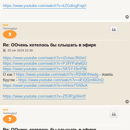
о
о
https://www.youtube.com/watch?v=kZGdIsgFogU
б
щ
е
н
и
toor
е
Чипльдруг
Re: ООчень хотелось бы слышать в эфире
С
25 окт 2019 22:30
о
о
https://www.youtube.com/watch?v=tZcbwz3N2eU
б
https://www.youtube.com/watch?v=PJ9YPafw82U
щ
е
https://www.youtube.com/watch?v=SKSY-f3mP8k
н
О как !
https://www.youtube.com/watch?v=R2h6K9Veolg
- бомба.
и
е
Крутяк -
https://www.youtube.com/watch?v=oEiQQmMi2nQ
https://www.youtube.com/watch?v=mHxor7SN3oA
https://www.youtube.com/watch?v=Zf53Pg2AkdY
toor
Чипльдруг
Re: ООчень хотелось бы слышать в эфире