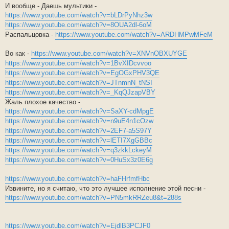
н
И вообще - Даешь мультики -
и
е
https://www.youtube.com/watch?v=bLDrPyNhz3w
https://www.youtube.com/watch?v=8OUA2dl-6oM
Распальцовка -
https://www.youtube.com/watch?v=ARDHMPwMFeM
Во как -
https://www.youtube.com/watch?v=XNVnOBXUYGE
https://www.youtube.com/watch?v=1BvXIDcvvoo
https://www.youtube.com/watch?v=EgOGxPHV3QE
https://www.youtube.com/watch?v=JTnmnN_tNSI
https://www.youtube.com/watch?v=_KqQJzapVBY
Жаль плохое качество -
https://www.youtube.com/watch?v=SaXY-cdMpgE
https://www.youtube.com/watch?v=n9uE4n1cOzw
https://www.youtube.com/watch?v=2EF7-a5S97Y
https://www.youtube.com/watch?v=lETI7XgGBBc
https://www.youtube.com/watch?v=q3zkkLckeyM
https://www.youtube.com/watch?v=0HuSx3z0E6g
https://www.youtube.com/watch?v=haFHrfmfHbc
Извините, но я считаю, что это лучшее исполнение этой песни -
https://www.youtube.com/watch?v=PN5mkRRZeu8&t=288s
https://www.youtube.com/watch?v=EjdlB3PCJF0