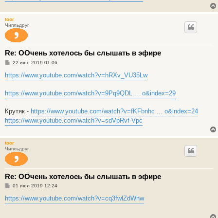
toor
Чипльдруг
Re: ООчень хотелось бы слышать в эфире
С
22 июн 2019 01:06
о
о
https://www.youtube.com/watch?v=hRXv_VU35Lw
б
щ
е
https://www.youtube.com/watch?v=9Pq9QDL ... o&index=29
н
и
е
Крутяк -
https://www.youtube.com/watch?v=fKFbnhc ... o&index=24
https://www.youtube.com/watch?v=sdVpRvf-Vpc
toor
Чипльдруг
Re: ООчень хотелось бы слышать в эфире
С
01 июл 2019 12:24
о
о
https://www.youtube.com/watch?v=cq3fwlZdWhw
б
щ
е