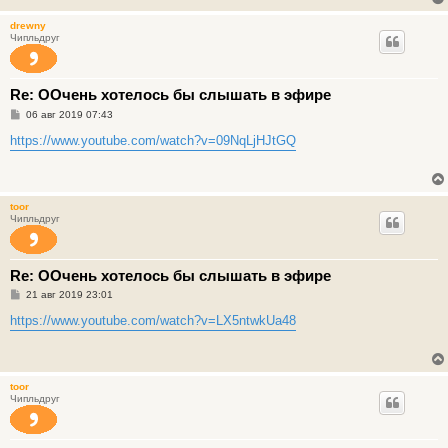
н
и
drewny
е
Чипльдруг
Re: ООчень хотелось бы слышать в эфире
С
06 авг 2019 07:43
о
о
https://www.youtube.com/watch?v=09NqLjHJtGQ
б
щ
е
н
и
toor
е
Чипльдруг
Re: ООчень хотелось бы слышать в эфире
С
21 авг 2019 23:01
о
о
https://www.youtube.com/watch?v=LX5ntwkUa48
б
щ
е
н
и
toor
е
Чипльдруг