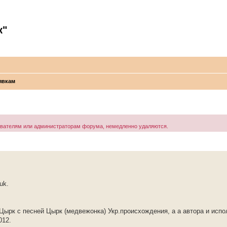
к"
явкам
ователям или администраторам форума, немедленно удаляются.
uk.
ырк с песней Цырк (медвежонка) Укр.происхождения, а а автора и исп
012.