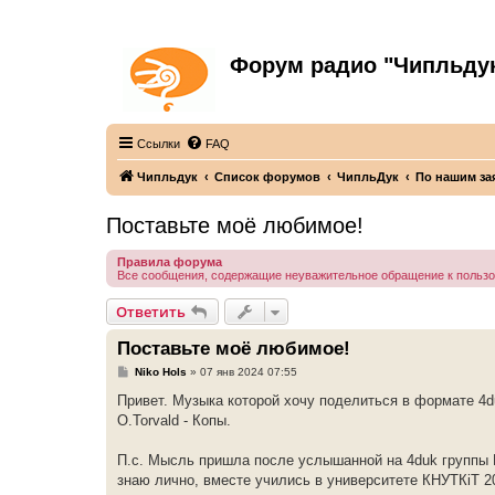
Форум радио "Чипльду
С неограниченной безответственностью
Ссылки
FAQ
Чипльдук
Список форумов
ЧипльДук
По нашим за
Поставьте моё любимое!
Правила форума
Все сообщения, содержащие неуважительное обращение к польз
Ответить
Поставьте моё любимое!
С
Niko Hols
»
07 янв 2024 07:55
о
о
Привет. Музыка которой хочу поделиться в формате 4d
б
O.Torvald - Копы.
щ
е
н
П.с. Мысль пришла после услышанной на 4duk группы Ц
и
е
знаю лично, вместе учились в университете КНУТКіТ 2