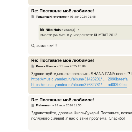
Re: Поставьте моё любимое!
С
Товарищ Инструктор
»
05 авг 2024 01:48
о
о
б
Niko Hols
писал(а):
↑
щ
е
вместе учились в университете КНУТКіТ 2012.
н
и
е
О, землячки!!!
Re: Поставьте моё любимое!
С
Роман Шитов
»
21 сен 2025 13:06
о
о
Здравствуйте,можете поставить SHANA-FANA песня "Ч
б
https://music.yandex.ru/album/31423201/ ... 2090baeefa
щ
е
https://music.yandex.ru/album/37632781/ ... ad0f3b0fec
н
и
е
Re: Поставьте моё любимое!
С
Fishermen
»
29 июн 2026 11:55
о
о
Здравствуйте, дорогие ЧипльДукеры! Поставьте, пожа
б
полярного сияния! У нас с этим проблема! Спасибо!
щ
е
н
и