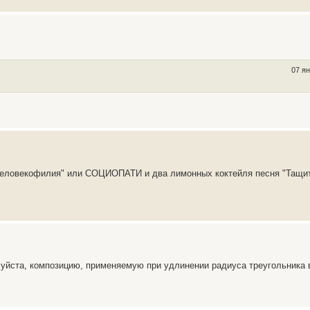
07 ян
еловекофилия" или СОЦИОПАТИ и два лимонных коктейля песня "Тащит
луйста, композицию, применяемую при удлинении радиуса треугольника 