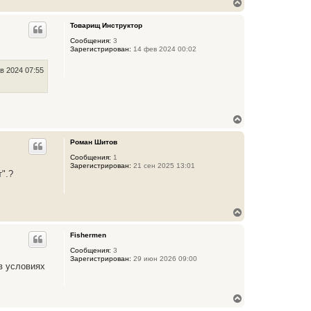
В
е
р
Товарищ Инструктор
н
у
Сообщения:
3
Зарегистрирован:
14 фев 2024 00:02
т
ь
с
в 2024 07:55
я
к
н
а
ч
В
а
е
л
р
Роман Шитов
у
н
у
Сообщения:
1
Зарегистрирован:
21 сен 2025 13:01
т
".?
ь
с
я
к
В
н
е
а
р
ч
Fishermen
н
а
у
Сообщения:
3
л
Зарегистрирован:
29 июн 2026 09:00
т
у
в условиях
ь
с
я
В
к
е
н