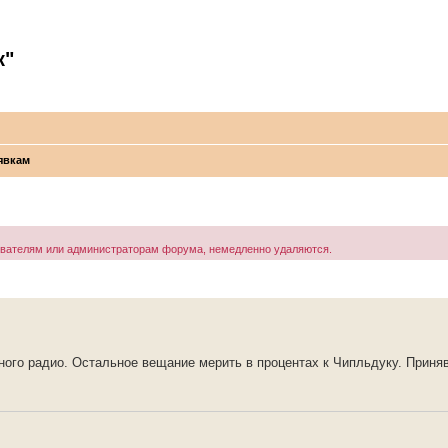
к"
явкам
ователям или администраторам форума, немедленно удаляются.
ого радио. Остальное вещание мерить в процентах к Чипльдуку. Приняв