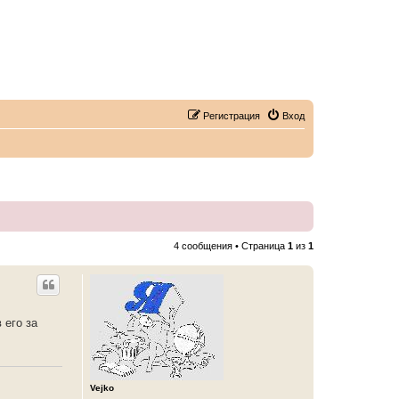
Регистрация
Вход
4 сообщения • Страница
1
из
1
 его за
Vejko