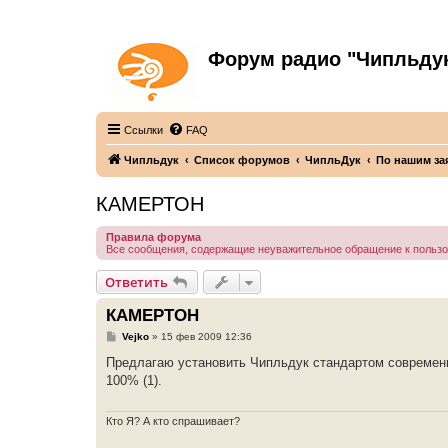
Форум радио "Чипльду
С неограниченной безответственностью
Ссылки
FAQ
Чипльдук
Список форумов
ЧипльДук
По нашим за
КАМЕРТОН
Правила форума
Все сообщения, содержащие неуважительное обращение к польз
Ответить
КАМЕРТОН
С
Vejko
»
15 фев 2009 12:36
о
о
Предлагаю установить Чипльдук стандартом современн
б
100% (1).
щ
е
н
и
Кто Я? А кто спрашивает?
е