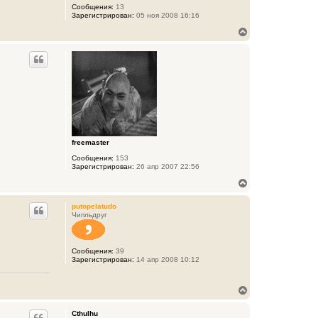
Сообщения:
13
Зарегистрирован:
05 ноя 2008 16:16
В
е
р
н
у
т
ь
с
я
к
н
а
freemaster
ч
Сообщения:
153
а
Зарегистрирован:
26 апр 2007 22:56
л
у
В
е
р
putopelatudo
н
Чипльдруг
у
т
ь
Сообщения:
39
с
Зарегистрирован:
14 апр 2008 10:12
я
к
н
В
а
е
ч
р
а
Cthulhu