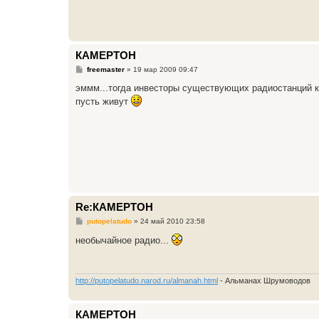
КАМЕРТОН
С
freemaster
»
19 мар 2009 09:47
о
о
эммм...тогда инвесторы существующих радиостанций к
б
пусть живут
щ
е
н
и
е
Re:КАМЕРТОН
С
putopelatudo
»
24 май 2010 23:58
о
о
необычайное радио...
б
щ
е
н
и
http://putopelatudo.narod.ru/almanah.html
- Альманах Шрумоводов
е
КАМЕРТОН