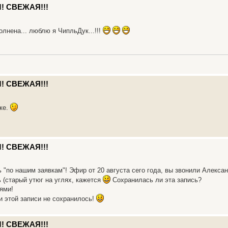
! СВЕЖАЯ!!!
олнена... люблю я ЧипльДук...!!!
! СВЕЖАЯ!!!
ике.
! СВЕЖАЯ!!!
 "по нашим заявкам"! Эфир от 20 августа сего года, вы звонили Алексан
 (старый утюг на углях, кажется
Сохранилась ли эта запись?
ями!
и этой записи не сохранилось!
! СВЕЖАЯ!!!