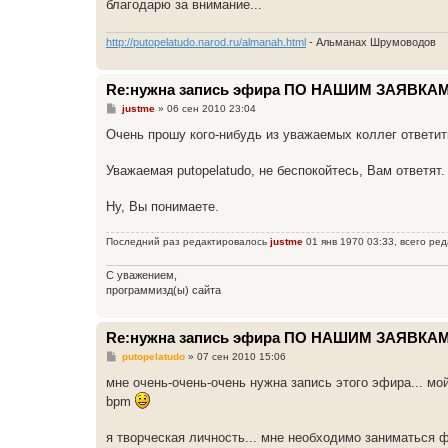
благодарю за внимание...
http://putopelatudo.narod.ru/almanah.html
- Альманах Шрумоводов
Re:нужна запись эфира ПО НАШИМ ЗАЯВКАМ
С
justme
»
06 сен 2010 23:04
о
о
Очень прошу кого-нибудь из уважаемых коллег ответи
б
щ
е
Уважаемая putopelatudo, не беспокойтесь, Вам ответят
н
и
е
Ну, Вы понимаете.
Последний раз редактировалось
justme
01 янв 1970 03:33, всего ред
С уважением,
программизд(ы) сайта
Re:нужна запись эфира ПО НАШИМ ЗАЯВКАМ
С
putopelatudo
»
07 сен 2010 15:06
о
о
мне очень-очень-очень нужна запись этого эфира... мой
б
bpm
щ
е
н
я творческая личность... мне необходимо заниматься флэ
и