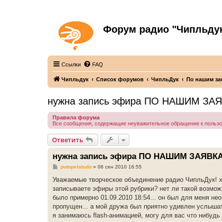
Форум радио "Чипльду
С неограниченной безответственностью
Ссылки
FAQ
Чипльдук
Список форумов
ЧипльДук
По нашим за
нужна запись эфира ПО НАШИМ ЗАЯ
Правила форума
Все сообщения, содержащие неуважительное обращение к польз
Ответить
нужна запись эфира ПО НАШИМ ЗАЯВКА
С
putopelatudo
»
06 сен 2010 16:55
о
о
Уважаемые творческое объединение радио ЧипльДук! хо
б
записываете эфиры этой рубрики? нет ли такой возмож
щ
е
было примерно 01.09.2010 18:54... он был для меня не
н
пропущен... а мой дружа был приятно удивлен услышат
и
е
я занимаюсь flash-анимацией, могу для вас что нибудь 