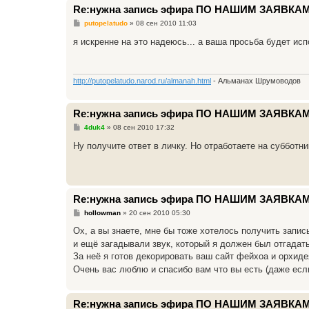
е
Re:нужна запись эфира ПО НАШИМ ЗАЯВКАМ
С
putopelatudo
»
08 сен 2010 11:03
о
о
я искренне на это надеюсь... а ваша просьба будет исп
б
щ
е
н
и
http://putopelatudo.narod.ru/almanah.html
- Альманах Шрумоводов
е
Re:нужна запись эфира ПО НАШИМ ЗАЯВКАМ
С
4duk4
»
08 сен 2010 17:32
о
о
Ну получите ответ в личку. Но отработаете на субботн
б
щ
е
н
и
е
Re:нужна запись эфира ПО НАШИМ ЗАЯВКАМ
С
hollowman
»
20 сен 2010 05:30
о
о
Ох, а вы знаете, мне бы тоже хотелось получить запись
б
и ещё загадывали звук, который я должен был отгадать
щ
е
За неё я готов декорировать ваш сайт фейхоа и орхиде
н
Очень вас люблю и спасибо вам что вы есть (даже есл
и
е
Re:нужна запись эфира ПО НАШИМ ЗАЯВКАМ