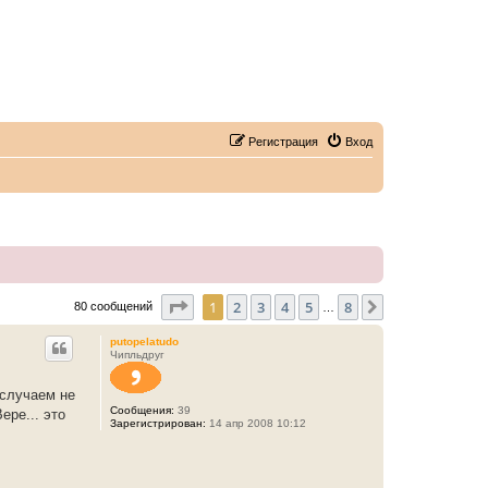
Регистрация
Вход
Страница
1
из
8
1
2
3
4
5
8
След.
80 сообщений
…
putopelatudo
Чипльдруг
 случаем не
Сообщения:
39
ере... это
Зарегистрирован:
14 апр 2008 10:12