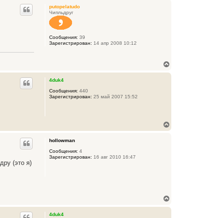
р
а
putopelatudo
н
ч
Чипльдруг
у
а
т
л
ь
у
Сообщения:
39
с
Зарегистрирован:
14 апр 2008 10:12
я
к
н
В
а
е
ч
р
а
4duk4
н
л
у
Сообщения:
440
у
Зарегистрирован:
25 май 2007 15:52
т
ь
с
я
В
к
е
н
р
а
hollowman
н
ч
у
Сообщения:
4
а
Зарегистрирован:
16 авг 2010 16:47
т
л
дру (это я)
ь
у
с
я
к
н
В
а
е
ч
р
а
4duk4