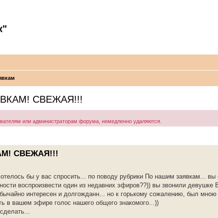
к"
явкам
ВКАМ! СВЕЖАЯ!!!
ователям или администраторам форума, немедленно удаляются.
М! СВЕЖАЯ!!!
телось бы у вас спросить... по поводу рубрики По нашим заявкам... вы
ности воспроизвести один из недавних эфиров??)) вы звонили девушке В
обычайно интересен и долгожданн... но к горькому сожалению, был мною
ь в вашем эфире голос нашего общего знакомого...))
сделать...