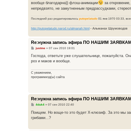
е
вообще благодарна)) флэш-анимации
за откровение,
непредвзято, не замутненным предрассудками, стерео
Последний раз редактировалось
putopelatudo
01 янв 1970 03:33, все
http://putopelatudo.narod.ru/almanah.html
- Альманах Шрумоводов
Re:нужна запись эфира ПО НАШИМ ЗАЯВКАМ
С
justme
»
07 сен 2010 19:01
о
о
Господа, ответьте уже слушательнице, пожалуйста. Она
б
роз и маков и вообще.
щ
е
н
и
С уважением,
е
программизд(ы) сайта
Re:нужна запись эфира ПО НАШИМ ЗАЯВКАМ
С
4duk4
»
07 сен 2010 22:40
о
о
Поищем. Но воще-то это будет X-клюзиф. За это мы з
б
грибами...?
щ
е
н
и