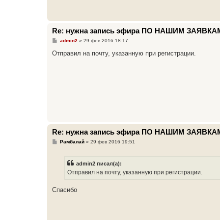
Re: нужна запись эфира ПО НАШИМ ЗАЯВКА
С
admin2
»
29 фев 2016 18:17
о
о
Отправил на почту, указанную при регистрации.
б
щ
е
н
и
е
Re: нужна запись эфира ПО НАШИМ ЗАЯВКА
С
Рамбалай
»
29 фев 2016 19:51
о
о
б
admin2 писал(а):
щ
е
Отправил на почту, указанную при регистрации.
н
и
е
Спасибо