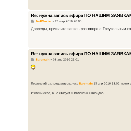
Re: нужна запись эфира ПО НАШИМ ЗАЯВКА
С
TroffMaster
»
24 мар 2016 20:03
о
о
Дорреды, пришлите запись разговора с Треугольным е
б
щ
е
н
и
е
Re: нужна запись эфира ПО НАШИМ ЗАЯВКА
С
Barentain
»
08 апр 2016 21:01
о
о
б
щ
е
н
Последний раз редактировалось
Barentain
15 апр 2016 13:02, всего 
и
е
Измени себя, а не статус! © Валентин Свиридов