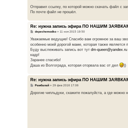
Отправил ссылку, по которой можно скачать файл с за
По почте файл не прошёл.
Re: нужна запись эфира ПО НАШИМ ЗАЯВКА
С
depechemodko
»
11 ноя 2015 19:50
о
о
Уважаемые ведущие! Спасибо вам огромное за ваш звон
б
особенно моей дорогой маме, которая также является
щ
е
Буду выслеживать запись вот тут
dm-queen@yandex.ru
н
кадр!
и
е
Заранее спасибо!
Даша из Волгограда, которая оторвала вас от дел
))
Re: нужна запись эфира ПО НАШИМ ЗАЯВКА
С
Рамбалай
»
29 фев 2016 17:06
о
о
Дорогие чипльдуки, скажите пожалуйста, а где можно 
б
щ
е
н
и
е