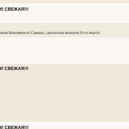
М! СВЕЖАЯ!!!
ежом Максимом из Самары, сделанную вечером 24-го марта!
М! СВЕЖАЯ!!!
М! СВЕЖАЯ!!!