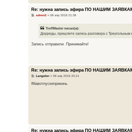
Re: нужна запись эфира ПО НАШИМ ЗАЯВКА
С
admin2
»
08 апр 2016 21:36
о
о
б
TroffMaster писал(а):
щ
е
Дорреды, пришлите запись разговора с Треугольным 
н
и
е
Запись отправили. Принимайте!
Re: нужна запись эфира ПО НАШИМ ЗАЯВКА
С
Langolier
»
09 апр 2016 20:21
о
о
#йавотпускеприкинь
б
щ
е
н
и
е
Re: нужна запись эфира ПО НАШИМ ЗАЯВКА