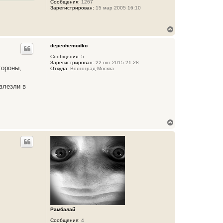
Сообщения:
1267
Зарегистрирован:
15 мар 2005 16:10
В
е
р
depechemodko
н
у
Сообщения:
5
Зарегистрирован:
22 окт 2015 21:28
т
тороны,
Откуда:
Волгоград-Москва
ь
с
я
 влезли в
к
н
а
ч
а
В
л
е
у
р
н
у
т
ь
с
я
к
н
а
ч
Рамбалай
а
л
Сообщения:
4