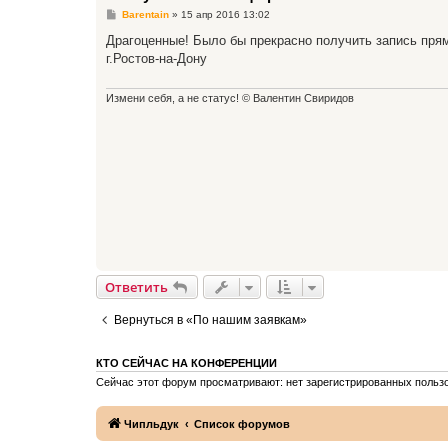
С
Barentain
»
15 апр 2016 13:02
о
о
Драгоценные! Было бы прекрасно получить запись прямо
б
г.Ростов-на-Дону
щ
е
н
и
Измени себя, а не статус! © Валентин Свиридов
е
Ответить
Вернуться в «По нашим заявкам»
КТО СЕЙЧАС НА КОНФЕРЕНЦИИ
Сейчас этот форум просматривают: нет зарегистрированных пользо
Чипльдук
Список форумов