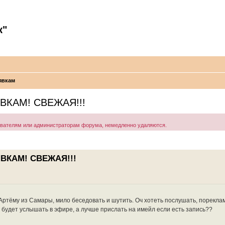
к"
явкам
ВКАМ! СВЕЖАЯ!!!
ователям или администраторам форума, немедленно удаляются.
ЯВКАМ! СВЕЖАЯ!!!
 Артёму из Самары, мило беседовать и шутить. Оч хотеть послушать, порекла
 будет услышать в эфире, а лучше прислать на имейл если есть запись??