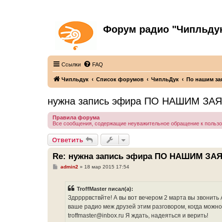
Форум радио "Чипльду
С неограниченной безответственностью
Ссылки
FAQ
Чипльдук
Список форумов
ЧипльДук
По нашим за
нужна запись эфира ПО НАШИМ ЗАЯ
Правила форума
Все сообщения, содержащие неуважительное обращение к польз
Ответить
Re: нужна запись эфира ПО НАШИМ ЗА
С
admin2
»
18 мар 2015 17:54
о
о
б
TroffMaster писал(а):
щ
е
Здррррвствйте! А вы вот вечером 2 марта вы звонить
н
ваше радио меж друзей этим разговором, когда можно
и
е
troffmaster@inbоx.ru Я ждать, надеяться и верить!