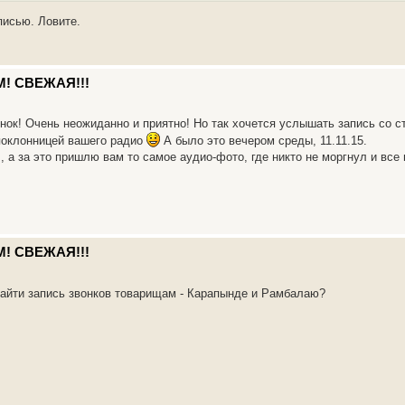
писью. Ловите.
М! СВЕЖАЯ!!!
ок! Очень неожиданно и приятно! Но так хочется услышать запись со с
 поклонницей вашего радио
А было это вечером среды, 11.11.15.
, а за это пришлю вам то самое аудио-фото, где никто не моргнул и все
М! СВЕЖАЯ!!!
найти запись звонков товарищам - Карапынде и Рамбалаю?