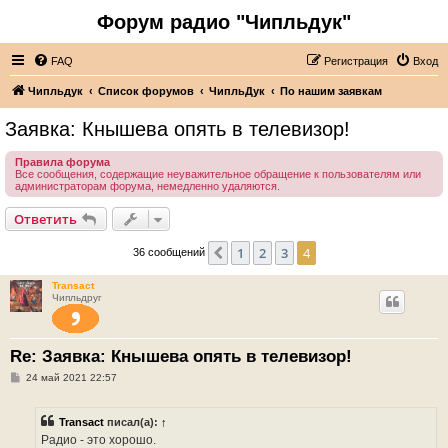
Форум радио "Чипльдук"
FAQ
Регистрация
Вход
Чипльдук
Список форумов
ЧипльДук
По нашим заявкам
Заявка: Кнышева опять в телевизор!
Правила форума
Все сообщения, содержащие неуважительное обращение к пользователям или
администраторам форума, немедленно удаляются.
Ответить
1
2
3
4
Пред.
36 сообщений
Transact
Чипльдруг
Re: Заявка: Кнышева опять в телевизор!
С
24 май 2021 22:57
о
о
б
Transact
писал(а):
↑
щ
е
Радио - это хорошо.