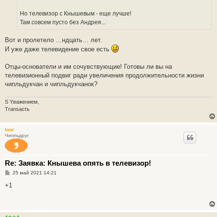
н
и
е
Но телевизор с Кнышевым - еще лучше!
Там совсем пусто без Андрея...
Вот и пролетело …ндцать… лет.
И уже даже телевидение свое есть
Отцы-основатели и им сочувствующие! Готовы ли вы на
телевизионный подвиг ради увеличения продолжительности жизни
чипльдукчан и чипльдукчанок?
S Yважением,
Transactъ
toor
Чипльдруг
Re: Заявка: Кнышева опять в телевизор!
С
25 май 2021 14:21
о
о
+1
б
щ
е
н
и