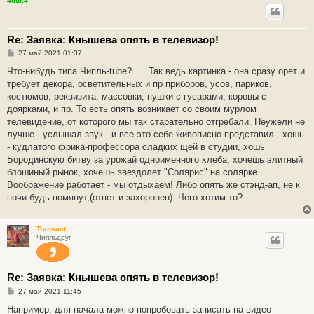
4duk4
е
Re: Заявка: Кнышева опять в телевизор!
С
27 май 2021 01:37
о
о
Что-нибудь типа Чипль-tube?..... Так ведь картинка - она сразу орет и
б
требует декора, осветительных и пр приборов, усов, париков,
щ
е
костюмов, реквизита, массовки, пушки с гусарами, коровы с
н
доярками, и пр. То есть опять возникает со своим мурлом
и
е
телевидение, от которого мы так старательно отгребали. Неужели не
лучше - услышал звук - и все это себе живописно представил - хошь
- кудлатого фрика-профессора сладких щей в студии, хошь
Бородинскую битву за урожай одноименного хлеба, хочешь элитный
блошиный рынок, хочешь звездолет "Солярис" на солярке....
Воображение работает - мы отдыхаем! Либо опять же стэнд-ап, не к
ночи будь помянут,(отпет и захоронен). Чего хотим-то?
Transact
Чипльдруг
Re: Заявка: Кнышева опять в телевизор!
С
27 май 2021 11:45
о
о
Например, для начала можно попробовать записать на видео