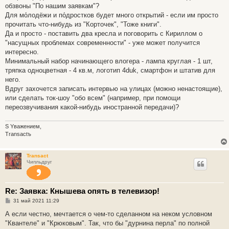
б
обзвоны "По нашим заявкам"?
щ
е
Для мо́лодёжи и по́дростков будет много открытий - если им просто
н
прочитать что-нибудь из "Корточек", "Тоже книги".
и
е
Да и просто - поставить два кресла и поговорить с Кириллом о
"насущных проблемах современности" - уже может получится
интересно.
Минимальный набор начинающего влогера - лампа круглая - 1 шт,
тряпка одноцветная - 4 кв.м, логотип 4duk, смартфон и штатив для
него.
Вдруг захочется записать интервью на улицах (можно ненастоящие),
или сделать ток-шоу "обо всем" (например, при помощи
переозвучивания какой-нибудь иностранной передачи)?
S Yважением,
Transactъ
Transact
Чипльдруг
Re: Заявка: Кнышева опять в телевизор!
С
31 май 2021 11:29
о
о
А если честно, мечтается о чем-то сделанном на неком условном
б
"Квантеле" и "Крюковым". Так, что бы "дурнина перла" по полной
щ