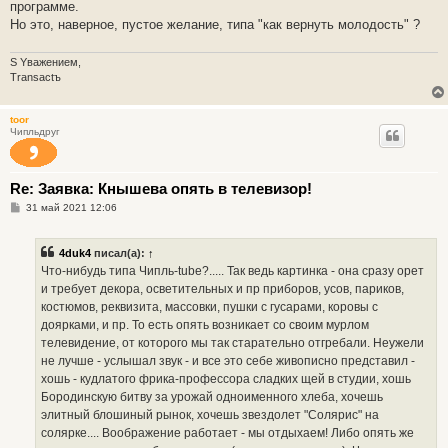
е
программе.
н
Но это, наверное, пустое желание, типа "как вернуть молодость" ?
и
е
S Yважением,
Transactъ
toor
Чипльдруг
Re: Заявка: Кнышева опять в телевизор!
С
31 май 2021 12:06
о
о
б
4duk4
писал(а):
↑
щ
е
Что-нибудь типа Чипль-tube?..... Так ведь картинка - она сразу орет
н
и требует декора, осветительных и пр приборов, усов, париков,
и
е
костюмов, реквизита, массовки, пушки с гусарами, коровы с
доярками, и пр. То есть опять возникает со своим мурлом
телевидение, от которого мы так старательно отгребали. Неужели
не лучше - услышал звук - и все это себе живописно представил -
хошь - кудлатого фрика-профессора сладких щей в студии, хошь
Бородинскую битву за урожай одноименного хлеба, хочешь
элитный блошиный рынок, хочешь звездолет "Солярис" на
солярке.... Воображение работает - мы отдыхаем! Либо опять же