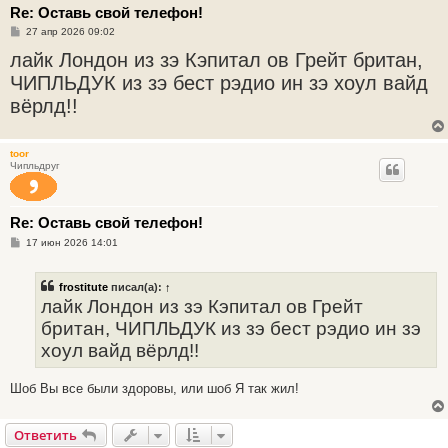
Re: Оставь свой телефон!
С
27 апр 2026 09:02
о
лайк Лондон из зэ Кэпитал ов Грейт британ,
о
б
ЧИПЛЬДУК из зэ бест рэдио ин зэ хоул вайд
щ
е
вёрлд!!
н
и
е
toor
Чипльдруг
Re: Оставь свой телефон!
С
17 июн 2026 14:01
о
о
б
frostitute
писал(а):
↑
щ
е
лайк Лондон из зэ Кэпитал ов Грейт
н
британ, ЧИПЛЬДУК из зэ бест рэдио ин зэ
и
е
хоул вайд вёрлд!!
Шоб Вы все были здоровы, или шоб Я так жил!
Ответить