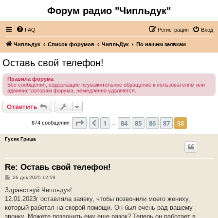
Форум радио "Чипльдук"
FAQ
Регистрация
Вход
Чипльдук
Список форумов
ЧипльДук
По нашим заявкам
Оставь свой телефон!
Правила форума
Все сообщения, содержащие неуважительное обращение к пользователям или
администраторам форума, немедленно удаляются.
Ответить
Страница
88
из
88
1
84
85
86
87
88
Пред.
874 сообщения
…
Гусик Гриша
Re: Оставь свой телефон!
С
26 дек 2025 12:59
о
о
Здравствуй Чипльдук!
б
12.01.2023г оставляла заявку, чтобы позвонили моего жениху,
щ
е
который работал на скорой помощи. Он был очень рад вашему
н
звонку. Можете позвонить ему еще разок? Теперь он работает в
и