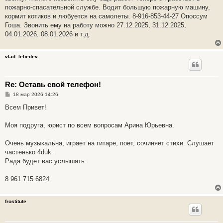
е
пожарно-спасательной службе. Водит большую пожарную машину,
кормит котиков и любуется на самолеты. 8-916-853-44-27 Опоссум
Гоша. Звонить ему на работу можно 27.12.2025, 31.12.2025,
04.01.2026, 08.01.2026 и т.д.
vlad_lebedev
Re: Оставь свой телефон!
С
18 мар 2026 14:26
о
о
Всем Привет!
б
щ
е
Моя подруга, юрист по всем вопросам Арина Юрьевна.
н
и
е
Очень музыкальна, играет на гитаре, поет, сочиняет стихи. Слушает
частенько 4duk.
Рада будет вас услышать:
8 961 715 6824
frostitute