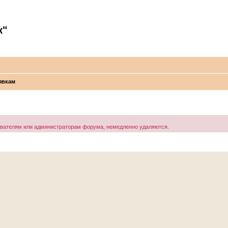
к"
явкам
ователям или администраторам форума, немедленно удаляются.