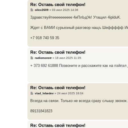
Re: Оставь свой телефон!
С
oilex2609
»
03 июл 2025 14:36
о
о
Здравствуйтееееееееее 4иПлЬдУк! Утащил 4iplduK.
б
щ
е
Ждет с ВАМИ сурьезный разговор нащъ Шеффффф Игорь
н
и
е
+7 918 740 59 35
Re: Оставь свой телефон!
С
radiomonstr
»
18 июл 2025 11:35
о
о
+ 373 692 61888 Позвоните и расскажите как на пэйпэл
б
щ
е
н
и
е
Re: Оставь свой телефон!
С
vlad_lebedev
»
24 июл 2025 18:04
о
о
Всегда на связи. Только не всегда сразу слышу звонок.
б
щ
е
89131841823
н
и
е
Re: Оставь свой телефон!