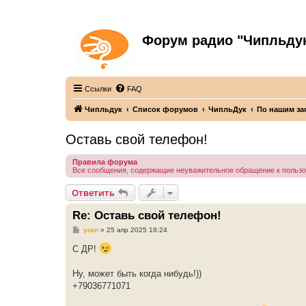
Форум радио "Чипльду
С неограниченной безответственностью
Ссылки
FAQ
Чипльдук
Список форумов
ЧипльДук
По нашим за
Оставь свой телефон!
Правила форума
Все сообщения, содержащие неуважительное обращение к польз
Ответить
Re: Оставь свой телефон!
С
yran
»
25 апр 2025 18:24
о
о
С ДР!
б
щ
е
Ну, может быть когда нибудь!))
н
+79036771071
и
е