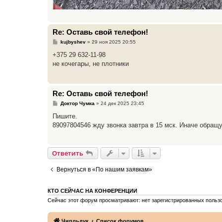
Re: Оставь свой телефон!
С
kujbyshev
»
29 ноя 2025 20:55
о
о
+375 29 632-11-98
б
не кочегары, не плотники
щ
е
н
и
е
Re: Оставь свой телефон!
С
Доктор Чумка
»
24 дек 2025 23:45
о
о
Пишите.
б
89097804546 жду звонка завтра в 15 мск. Иначе обращ
щ
е
н
и
е
Ответить
Вернуться в «По нашим заявкам»
КТО СЕЙЧАС НА КОНФЕРЕНЦИИ
Сейчас этот форум просматривают: нет зарегистрированных пользо
Чипльдук
Список форумов