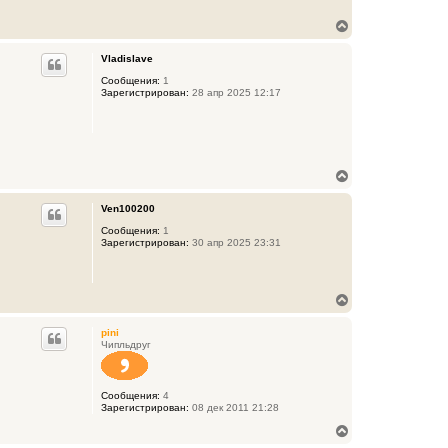
В
е
р
Vladislave
н
у
Сообщения:
1
Зарегистрирован:
28 апр 2025 12:17
т
ь
с
я
к
н
В
а
е
ч
р
а
Ven100200
н
л
у
Сообщения:
1
у
Зарегистрирован:
30 апр 2025 23:31
т
ь
с
я
В
к
е
н
р
а
pini
н
ч
Чипльдруг
у
а
т
л
ь
у
Сообщения:
4
с
Зарегистрирован:
08 дек 2011 21:28
я
к
В
н
е