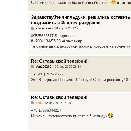
С Вами очень приятно было бы пообщаться
я так п
Здравствуйте чипльдуки, решились оставить 
поздравить с 18 днём рождения
С
Vladislave
»
28 апр 2025 12:23
о
о
89525622317-Владислав
б
8 (900) 134-57-35 -Александр
щ
е
Те самые два электромонтажника, которые на волне чи
н
и
е
Re: Оставь свой телефон!
С
Ven100200
»
30 апр 2025 23:34
о
о
+7 (981) 707-34-65
б
Это Владимир Правило. 12 струн! Спою и расскажу! З
щ
е
н
и
е
Re: Оставь свой телефон!
С
pini
»
12 май 2025 15:05
о
о
+49 17686044217
б
Михаил - путешествую вместе с Чипльдук
щ
е
н
и
е