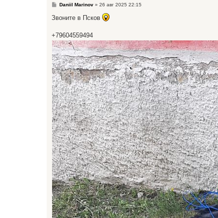
С
Daniil Marinov
»
26 авг 2025 22:15
о
о
Звоните в Псков
б
щ
е
+79604559494
н
и
е