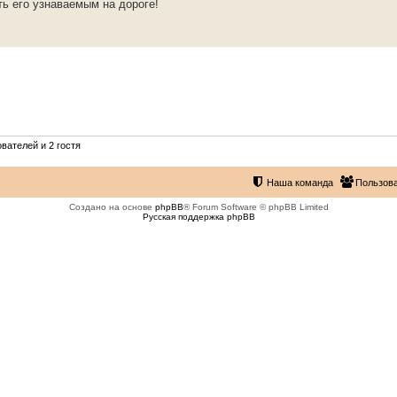
ь его узнаваемым на дороге!
вателей и 2 гостя
Наша команда
Пользов
Создано на основе
phpBB
® Forum Software © phpBB Limited
Русская поддержка phpBB