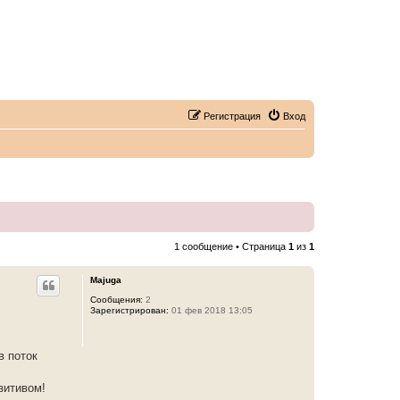
Регистрация
Вход
1 сообщение • Страница
1
из
1
Majuga
Сообщения:
2
Зарегистрирован:
01 фев 2018 13:05
в поток
зитивом!