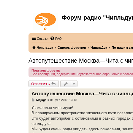
Форум радио "Чипльду
С неограниченной безответственностью
Ссылки
FAQ
Чипльдук
Список форумов
ЧипльДук
По нашим за
Автопутешествие Москва—Чита с чи
Правила форума
Все сообщения, содержащие неуважительное обращение к польз
Ответить
Автопутешествие Москва—Чита с чипль
С
Majuga
»
01 фев 2018 13:18
о
о
Уважаемые чипльдуки!
б
В планируемом пространстве жизненного пути появля
щ
е
Это будет автопробег с остановками в разных городах
н
чипльдука!
и
е
Мы будем очень рады увидеть здесь пожелания, заметк