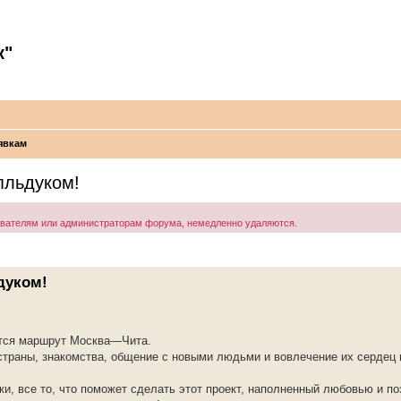
к"
явкам
пльдуком!
ователям или администраторам форума, немедленно удаляются.
дуком!
ется маршрут Москва—Чита.
 страны, знакомства, общение с новыми людьми и вовлечение их сердец 
и, все то, что поможет сделать этот проект, наполненный любовью и по