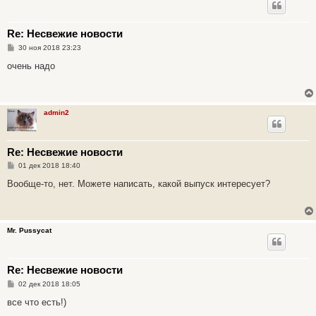
Re: Несвежие новости
С
30 ноя 2018 23:23
о
о
очень надо
б
щ
е
н
и
admin2
е
Re: Несвежие новости
С
01 дек 2018 18:40
о
о
Вообще-то, нет. Можете написать, какой выпуск интересует?
б
щ
е
н
и
Mr. Pussycat
е
Re: Несвежие новости
С
02 дек 2018 18:05
о
о
все что есть!)
б