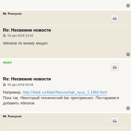
щ
е
н
и
Mr. Pussycat
е
Re: Несвежие новости
С
03 дек 2018 23:02
о
о
яблоков по моему вещал
б
щ
е
н
и
4duk4
е
Re: Несвежие новости
С
05 дек 2018 00:49
о
о
Например,
http://4duk.ru/4duk/Nesvezhak_nyuz_1,1464.html
б
Пока так. Некоторый технический баг притормозил. Постараемся
щ
е
добавить яблоков.
н
и
е
Mr. Pussycat