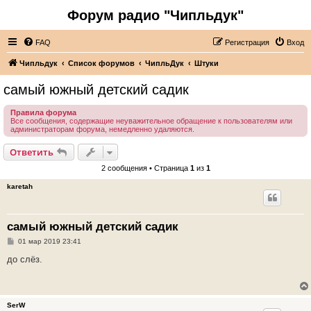
Форум радио "Чипльдук"
FAQ
Регистрация
Вход
Чипльдук
Список форумов
ЧипльДук
Штуки
самый южный детский садик
Правила форума
Все сообщения, содержащие неуважительное обращение к пользователям или
администраторам форума, немедленно удаляются.
Ответить
2 сообщения • Страница
1
из
1
karetah
самый южный детский садик
С
01 мар 2019 23:41
о
о
до слёз.
б
щ
е
н
и
SerW
е