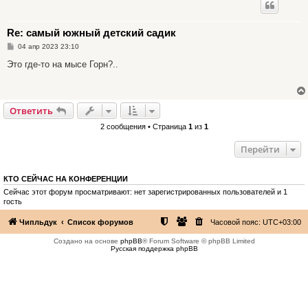
Re: самый южный детский садик
С
04 апр 2023 23:10
о
о
Это где-то на мысе Горн?..
б
щ
е
н
и
Ответить
е
2 сообщения • Страница
1
из
1
Перейти
КТО СЕЙЧАС НА КОНФЕРЕНЦИИ
Сейчас этот форум просматривают: нет зарегистрированных пользователей и 1
гость
Чипльдук
Список форумов
Часовой пояс:
UTC+03:00
Создано на основе
phpBB
® Forum Software © phpBB Limited
Русская поддержка phpBB