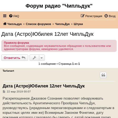
Форум радио "Чипльдук"
FAQ
Регистрация
Вход
Чипльдук
Список форумов
ЧипльДук
Штуки
Дата (Астро)Юбилея 12лет ЧипльДук
Правила форума
Все сообщения, содержащие неуважительное обращение к пользователям или
администраторам форума, немедленно удаляются.
Ответить
1 сообщение • Страница
1
из
1
Tarlanart
Дата (Астро)Юбилея 12лет ЧипльДук
С
22 мар 2019 00:07
о
о
Раскрепощенное Джазовое Сознание позволяет обнаруживать
б
действительность Архитипического Прообраза ЧипльДук,
щ
е
руководствуясь (украденным перезаговорщиками и следозатертым в
н
корыстных целях ими же) Всемирным Законом Фонетики, дату
и
е
рождения которого следовало бы сверить с датой рождения радио