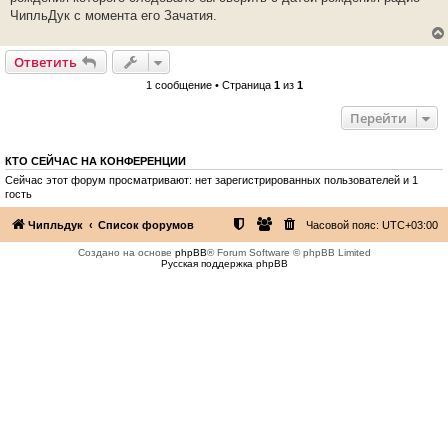
ЧипльДук с момента его Зачатия.
Ответить
1 сообщение • Страница
1
из
1
Перейти
КТО СЕЙЧАС НА КОНФЕРЕНЦИИ
Сейчас этот форум просматривают: нет зарегистрированных пользователей и 1
гость
Чипльдук
Список форумов
Часовой пояс:
UTC+03:00
Создано на основе
phpBB
® Forum Software © phpBB Limited
Русская поддержка phpBB