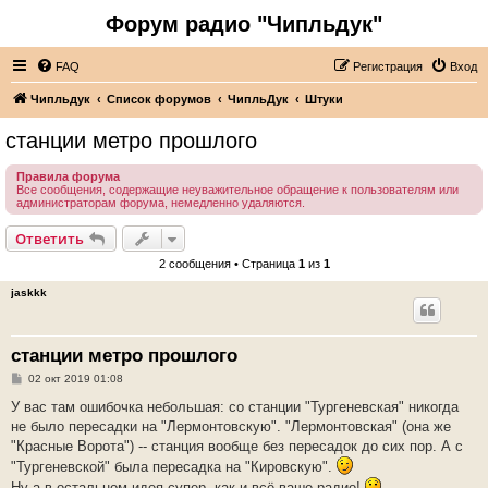
Форум радио "Чипльдук"
FAQ
Регистрация
Вход
Чипльдук
Список форумов
ЧипльДук
Штуки
станции метро прошлого
Правила форума
Все сообщения, содержащие неуважительное обращение к пользователям или
администраторам форума, немедленно удаляются.
Ответить
2 сообщения • Страница
1
из
1
jaskkk
станции метро прошлого
С
02 окт 2019 01:08
о
о
У вас там ошибочка небольшая: со станции "Тургеневская" никогда
б
не было пересадки на "Лермонтовскую". "Лермонтовская" (она же
щ
е
"Красные Ворота") -- станция вообще без пересадок до сих пор. А с
н
"Тургеневской" была пересадка на "Кировскую".
и
е
Ну а в остальном идея супер, как и всё ваше радио!