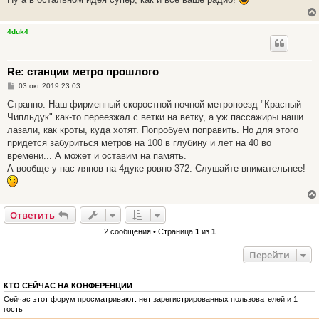
4duk4
Re: станции метро прошлого
С
03 окт 2019 23:03
о
о
Странно. Наш фирменный скоростной ночной метропоезд "Красный
б
Чипльдук" как-то переезжал с ветки на ветку, а уж пассажиры наши
щ
е
лазали, как кроты, куда хотят. Попробуем поправить. Но для этого
н
придется забуриться метров на 100 в глубину и лет на 40 во
и
е
времени... А может и оставим на память.
А вообще у нас ляпов на 4дуке ровно 372. Слушайте внимательнее!
Ответить
2 сообщения • Страница
1
из
1
Перейти
КТО СЕЙЧАС НА КОНФЕРЕНЦИИ
Сейчас этот форум просматривают: нет зарегистрированных пользователей и 1
гость