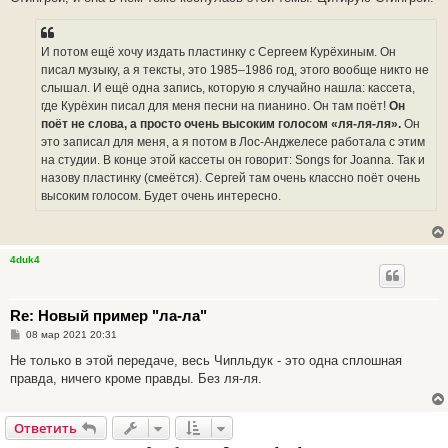
И потом ещё хочу издать пластинку с Сергеем Курёхиным. Он
писал музыку, а я тексты, это 1985–1986 год, этого вообще никто не
слышал. И ещё одна запись, которую я случайно нашла: кассета,
где Курёхин писал для меня песни на пианино. Он там поёт!
Он
поёт не слова, а просто очень высоким голосом «ля-ля-ля».
Он
это записал для меня, а я потом в Лос-Анджелесе работала с этим
на студии. В конце этой кассеты он говорит: Songs for Joanna. Так и
назову пластинку (смеётся). Сергей там очень классно поёт очень
высоким голосом. Будет очень интересно.
4duk4
Re: Новый пример "ла-ла"
С
08 мар 2021 20:31
о
о
Не только в этой передаче, весь Чипльдук - это одна сплошная
б
правда, ничего кроме правды. Без ля-ля.
щ
е
н
и
Ответить
е