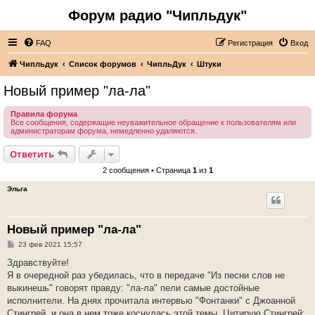
Форум радио "Чипльдук"
FAQ
Регистрация
Вход
Чипльдук
Список форумов
ЧипльДук
Штуки
Новый пример "ла-ла"
Правила форума
Все сообщения, содержащие неуважительное обращение к пользователям или
администраторам форума, немедленно удаляются.
Ответить
2 сообщения • Страница
1
из
1
Эльга
Новый пример "ла-ла"
С
23 фев 2021 15:57
о
о
Здравствуйте!
б
Я в очередной раз убедилась, что в передаче "Из песни слов не
щ
е
выкинешь" говорят правду: "ла-ла" пели самые достойные
н
исполнители. На днях прочитала интервью "Фонтанки" с Джоанной
и
е
Стингрей, и она в нем тоже коснулась этой темы. Цитирую Стингрей: