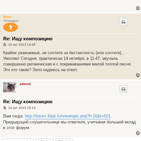
щ
е
н
и
Raivo
е
Чипльдруг
Re: Ищу композицию
С
14 окт 2013 14:45
о
о
Крайне уважаемые, не сочтите за бестактность (или сочтите)...
б
Умоляю! Сегодня, практически 14 октября, в 11-47, звучала
щ
е
совершенно ритмическая и с покрикиваниями малой толпой песня.
н
Это кто такие? Зело надеюсь на ответ.
и
е
admin2
Re: Ищу композицию
С
14 окт 2013 15:13
о
о
Вам сюда:
http://forum.4duk.ru/viewtopic.php?f=16&t=501
.
б
Предыдущей слушательнице мы ответили, учитывая большой вклад
щ
е
в этот форум.
н
и
е