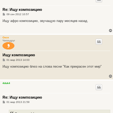
Re: Ищу композицию
С
09 сен 2012 10:57
о
о
Ищу афро композицию, звучащую пару месяцев назад.
б
щ
е
н
и
Окся
е
Чипльдруг
Ищу композицию
С
01 мар 2013 14:03
о
о
Ищу композицию блюз на слова песни "Как прекрасен этот мир"
б
щ
е
н
и
4duk4
е
Re: Ищу композицию
С
01 мар 2013 21:59
о
о
б