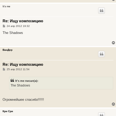
е
It's me
Re: Ищу композицию
С
24 апр 2012 19:32
о
о
The Shadows
б
щ
е
н
и
ВанДер
е
Re: Ищу композицию
С
25 апр 2012 11:54
о
о
б
It's me писал(а):
щ
е
The Shadows
н
и
е
Огромнейшее спасибо!!!!!!
Кри Сри