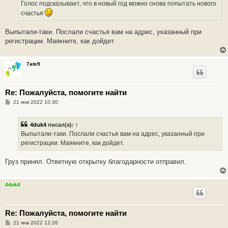
Голос подсказывает, что в новый год можно снова попытать нового
счастья
Выпытали-таки. Послали счастья вам на адрес, указанный при
регистрации. Маякните, как дойдет.
7ate9
Re: Пожалуйста, помогите найти
С
21 янв 2022 10:30
о
о
б
4duk4
писал(а):
↑
щ
е
Выпытали-таки. Послали счастья вам на адрес, указанный при
н
регистрации. Маякните, как дойдет.
и
е
Груз принял. Ответную открытку благодарности отправил.
4duk4
Re: Пожалуйста, помогите найти
С
21 янв 2022 12:26