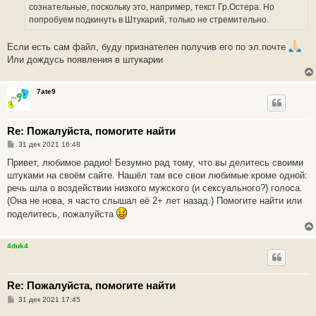
н
сознательные, поскольку это, например, текст Гр.Остера. Но
и
е
попробуем подкинуть в Штукарий, только не стремительно.
Если есть сам файл, буду признателен получив его по эл.почте
Или дождусь появления в штукарии
7ate9
Re: Пожалуйста, помогите найти
С
31 дек 2021 16:48
о
о
Привет, любимое радио! Безумно рад тому, что вы делитесь своими
б
штуками на своём сайте. Нашёл там все свои любимые кроме одной:
щ
е
речь шла о воздействии низкого мужского (и сексуального?) голоса.
н
(Она не нова, я часто слышал её 2+ лет назад.) Помогите найти или
и
е
поделитесь, пожалуйста
4duk4
Re: Пожалуйста, помогите найти
С
31 дек 2021 17:45
о
о