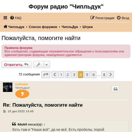
Форум радио "Чипльдук"
FAQ
Регистрация
Вход
Чипльдук
Список форумов
ЧипльДук
Штуки
Пожалуйста, помогите найти
Правила форума
Все сообщения, содержащие неуважительное обращение к пользователям или
администраторам форума, немедленно удаляются.
Ответить
Страница
4
из
8
1
2
3
4
5
6
8
Пред.
След.
72 сообщения
…
redrivart
Чипльдруг
Re: Пожалуйста, помогите найти
С
16 дек 2020 14:46
о
о
б
4duk4
писал(а):
↑
щ
е
Хоть там и "Наше всё", да не всё. Есть пробелы, порой