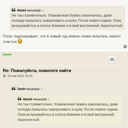
о
о
б
4duk4
писал(а):
↑
щ
е
Не так стремительно. Упаковочная бумага закончилась, даже
н
селедку пришлось заворачивать в шубу. После нового годика. Пока
и
е
вслушивайтесь в голоса ближних и в свой внутренний, бархатистый.
Голос подсказывает, что в новый год можно снова попытать нового
счастья
4duk4
Re: Пожалуйста, помогите найти
С
19 янв 2022 23:20
о
о
б
7ate9
писал(а):
↑
щ
е
н
4duk4
писал(а):
↑
и
е
Не так стремительно. Упаковочная бумага закончилась, даже
селедку пришлось заворачивать в шубу. После нового годика.
Пока вслушивайтесь в голоса ближних и в свой внутренний,
бархатистый.