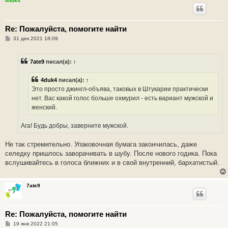
4duk4
Re: Пожалуйста, помогите найти
С
31 дек 2021 18:09
о
о
б
7ate9
писал(а):
↑
щ
е
н
4duk4
писал(а):
↑
и
е
Это просто джингл-объява, таковых в Штукарии практически
нет. Вас какой голос больше охмурил - есть вариант мужской и
женский.
Ага! Будь добры, заверните мужской.
Не так стремительно. Упаковочная бумага закончилась, даже
селедку пришлось заворачивать в шубу. После нового годика. Пока
вслушивайтесь в голоса ближних и в свой внутренний, бархатистый.
7ate9
Re: Пожалуйста, помогите найти
С
19 янв 2022 21:05