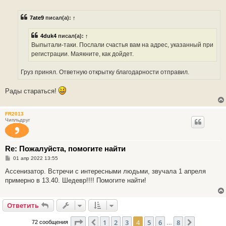
о
о
б
7ate9
писал(а):
↑
щ
е
н
4duk4
писал(а):
↑
и
е
Выпытали-таки. Послали счастья вам на адрес, указанный при
регистрации. Маякните, как дойдет.
Груз принял. Ответную открытку благодарности отправил.
Рады стараться!
FR2013
Чипльдруг
Re: Пожалуйста, помогите найти
С
01 апр 2022 13:55
о
о
Ассенизатор. Встречи с интересными людьми, звучала 1 апреля
б
примерно в 13.40. Шедевр!!!! Помогите найти!
щ
е
н
и
Ответить
е
Страница
4
из
8
1
2
3
4
5
6
8
Пред.
След.
72 сообщения
…