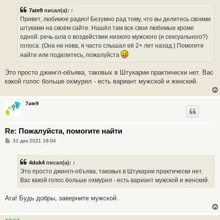
б
7ate9
писал(а):
↑
щ
е
Привет, любимое радио! Безумно рад тому, что вы делитесь своими
н
штуками на своём сайте. Нашёл там все свои любимые кроме
и
е
одной: речь шла о воздействии низкого мужского (и сексуального?)
голоса. (Она не нова, я часто слышал её 2+ лет назад.) Помогите
найти или поделитесь, пожалуйста
Это просто джингл-объява, таковых в Штукарии практически нет. Вас
какой голос больше охмурил - есть вариант мужской и женский.
7ate9
Re: Пожалуйста, помогите найти
С
31 дек 2021 18:04
о
о
б
4duk4
писал(а):
↑
щ
е
Это просто джингл-объява, таковых в Штукарии практически нет.
н
Вас какой голос больше охмурил - есть вариант мужской и женский.
и
е
Ага! Будь добры, заверните мужской.