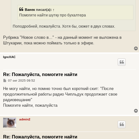
е
н
Ванек
писал(а):
↑
и
е
Помогите найти шутку про бухалтера
Поподробней, пожалуйста. Хотя бы, сюжет в двух словах.
Рубрика "Новое слово в..." - на данный момент не выложена в
Штукарии, пока можно поймать только в эфире.
IgreXAC
Re: Пожалуйста, помогите найти
С
07 окт 2025 09:52
о
о
Не могу найти, но помню точно был короткий скит: "После
б
продолжительной работы радио Чипльдук продолжает свое
щ
е
радиовещание"
н
Помогите найти, пожалуйста
и
е
admin2
Re: Пожалуйста, помогите найти