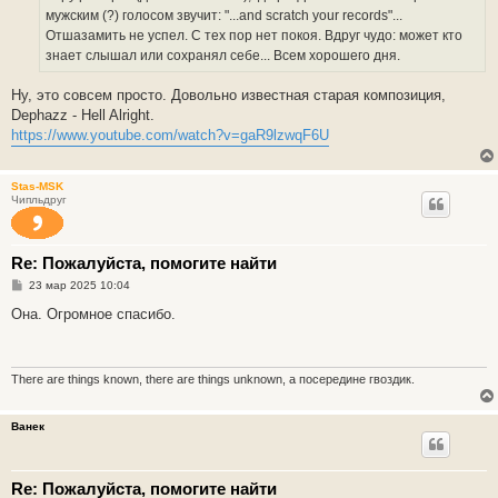
е
мужским (?) голосом звучит: "...and scratch your records"...
Отшазамить не успел. С тех пор нет покоя. Вдруг чудо: может кто
знает слышал или сохранял себе... Всем хорошего дня.
Ну, это совсем просто. Довольно известная старая композиция,
Dephazz - Hell Alright.
https://www.youtube.com/watch?v=gaR9lzwqF6U
Stas-MSK
Чипльдруг
Re: Пожалуйста, помогите найти
С
23 мар 2025 10:04
о
о
Она. Огромное спасибо.
б
щ
е
н
и
There are things known, there are things unknown, а посередине гвоздик.
е
Ванек
Re: Пожалуйста, помогите найти