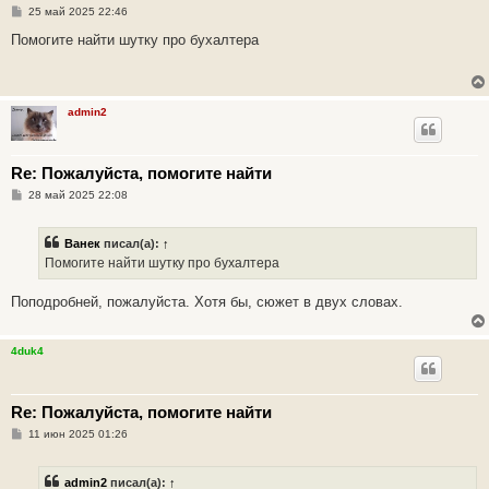
С
25 май 2025 22:46
о
о
Помогите найти шутку про бухалтера
б
щ
е
н
и
admin2
е
Re: Пожалуйста, помогите найти
С
28 май 2025 22:08
о
о
б
Ванек
писал(а):
↑
щ
е
Помогите найти шутку про бухалтера
н
и
е
Поподробней, пожалуйста. Хотя бы, сюжет в двух словах.
4duk4
Re: Пожалуйста, помогите найти
С
11 июн 2025 01:26
о
о
б
admin2
писал(а):
↑
щ