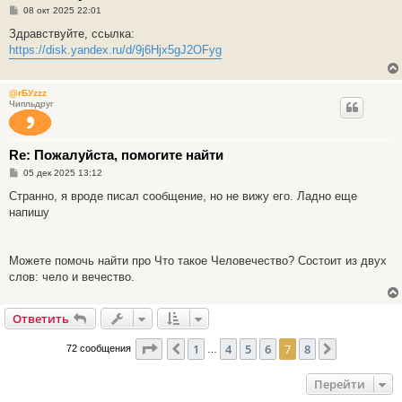
С
08 окт 2025 22:01
о
о
Здравствуйте, ссылка:
б
https://disk.yandex.ru/d/9j6Hjx5gJ2OFyg
щ
е
н
и
@rБУzzz
е
Чипльдруг
Re: Пожалуйста, помогите найти
С
05 дек 2025 13:12
о
о
Странно, я вроде писал сообщение, но не вижу его. Ладно еще
б
напишу
щ
е
н
и
е
Можете помочь найти про Что такое Человечество? Состоит из двух
слов: чело и вечество.
Ответить
Страница
7
из
8
1
4
5
6
7
8
Пред.
След.
72 сообщения
…
Перейти