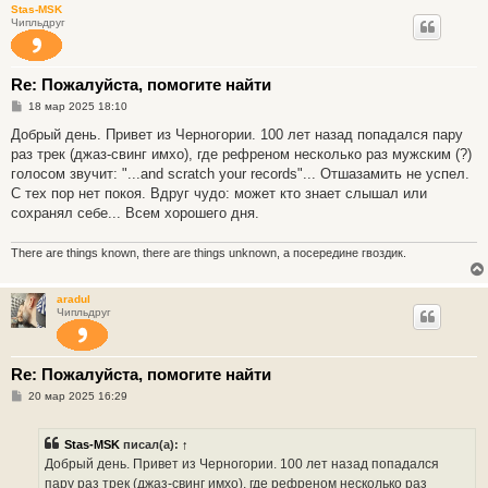
Stas-MSK
е
Чипльдруг
Re: Пожалуйста, помогите найти
С
18 мар 2025 18:10
о
о
Добрый день. Привет из Черногории. 100 лет назад попадался пару
б
раз трек (джаз-свинг имхо), где рефреном несколько раз мужским (?)
щ
е
голосом звучит: "...and scratch your records"... Отшазамить не успел.
н
С тех пор нет покоя. Вдруг чудо: может кто знает слышал или
и
е
сохранял себе... Всем хорошего дня.
There are things known, there are things unknown, а посередине гвоздик.
aradul
Чипльдруг
Re: Пожалуйста, помогите найти
С
20 мар 2025 16:29
о
о
б
Stas-MSK
писал(а):
↑
щ
е
Добрый день. Привет из Черногории. 100 лет назад попадался
н
пару раз трек (джаз-свинг имхо), где рефреном несколько раз
и