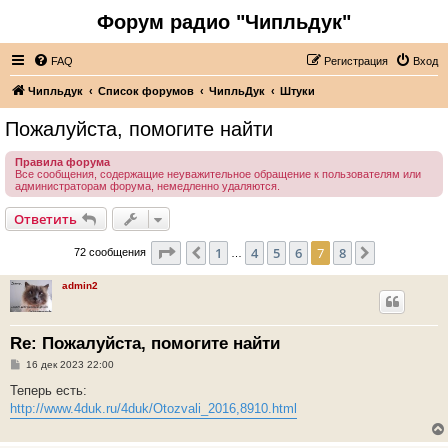
Форум радио "Чипльдук"
FAQ
Регистрация
Вход
Чипльдук
Список форумов
ЧипльДук
Штуки
Пожалуйста, помогите найти
Правила форума
Все сообщения, содержащие неуважительное обращение к пользователям или
администраторам форума, немедленно удаляются.
Ответить
Страница
7
из
8
1
4
5
6
7
8
Пред.
След.
72 сообщения
…
admin2
Re: Пожалуйста, помогите найти
С
16 дек 2023 22:00
о
о
Теперь есть:
б
http://www.4duk.ru/4duk/Otozvali_2016,8910.html
щ
е
н
и