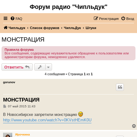
Форум радио "Чипльдук"
FAQ
Регистрация
Вход
Чипльдук
Список форумов
ЧипльДук
Штуки
МОНСТРАЦИЯ
Правила форума
Все сообщения, содержащие неуважительное обращение к пользователям или
администраторам форума, немедленно удаляются.
Ответить
4 сообщения • Страница
1
из
1
gorunov
МОНСТРАЦИЯ
С
07 май 2015 11:43
о
о
В Новосибирске запретили монстрацию
б
http://www.youtube.com/watch?v=0KVstHEmK0U
щ
е
н
и
Ирочкина
е