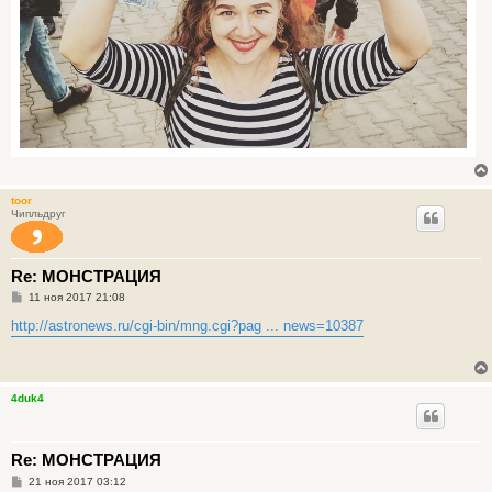
toor
Чипльдруг
Re: МОНСТРАЦИЯ
С
11 ноя 2017 21:08
о
о
http://astronews.ru/cgi-bin/mng.cgi?pag ... news=10387
б
щ
е
н
и
4duk4
е
Re: МОНСТРАЦИЯ
С
21 ноя 2017 03:12