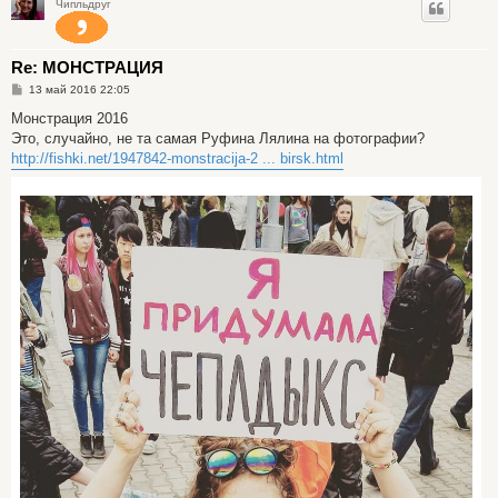
Чипльдруг
Re: МОНСТРАЦИЯ
С
13 май 2016 22:05
о
о
Монстрация 2016
б
Это, случайно, не та самая Руфина Лялина на фотографии?
щ
е
http://fishki.net/1947842-monstracija-2 ... birsk.html
н
и
е