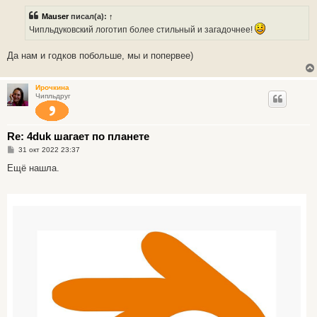
о
б
Mauser
писал(а):
↑
щ
е
Чипльдуковский логотип более стильный и загадочнее!
н
и
е
Да нам и годков побольше, мы и попервее)
Ирочкина
Чипльдруг
Re: 4duk шагает по планете
С
31 окт 2022 23:37
о
о
Ещё нашла.
б
щ
е
н
и
е