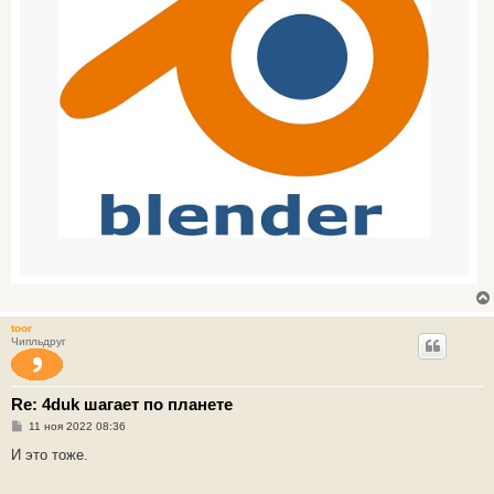
toor
Чипльдруг
Re: 4duk шагает по планете
С
11 ноя 2022 08:36
о
о
И это тоже.
б
щ
е