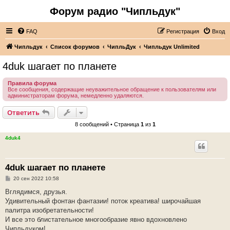
Форум радио "Чипльдук"
FAQ
Регистрация
Вход
Чипльдук
Список форумов
ЧипльДук
Чипльдук Unlimited
4duk шагает по планете
Правила форума
Все сообщения, содержащие неуважительное обращение к пользователям или
администраторам форума, немедленно удаляются.
Ответить
8 сообщений • Страница
1
из
1
4duk4
4duk шагает по планете
С
20 сен 2022 10:58
о
о
Вглядимся, друзья.
б
Удивительный фонтан фантазии! поток креатива! широчайшая
щ
е
палитра изобретательности!
н
И все это блистательное многообразие явно вдохновлено
и
е
Чипльдуком!