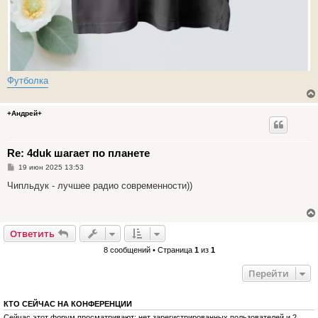
Футболка
+Андрей+
Re: 4duk шагает по планете
С
19 июн 2025 13:53
о
о
Чипльдук - лучшее радио современности))
б
щ
е
н
и
Ответить
е
8 сообщений • Страница
1
из
1
Перейти
КТО СЕЙЧАС НА КОНФЕРЕНЦИИ
Сейчас этот форум просматривают: нет зарегистрированных пользователей и 2