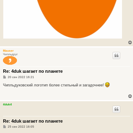
Mauser
Чипльдруг
Re: 4duk шагает по планете
С
20 сен 2022 16:21
о
о
Чипльдуковский логотип более стильный и загадочнее!
б
щ
е
н
и
4duk4
е
Re: 4duk шагает по планете
С
25 сен 2022 16:05
о