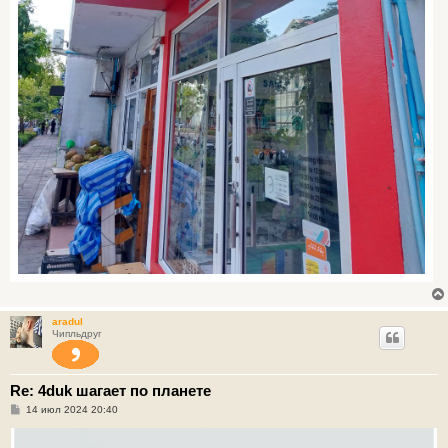
aradul
Чипльдруг
Re: 4duk шагает по планете
С
14 июл 2024 20:40
о
о
б