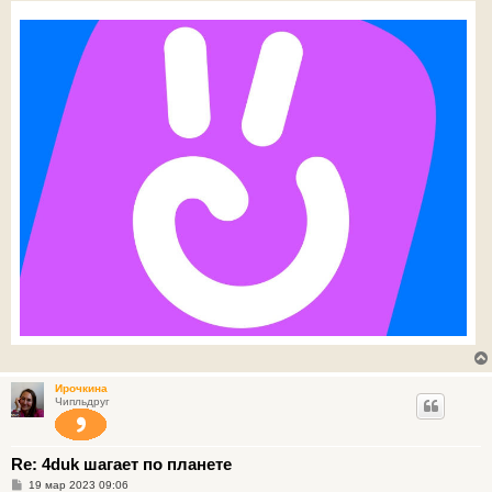
н
и
е
Ирочкина
Чипльдруг
Re: 4duk шагает по планете
С
19 мар 2023 09:06