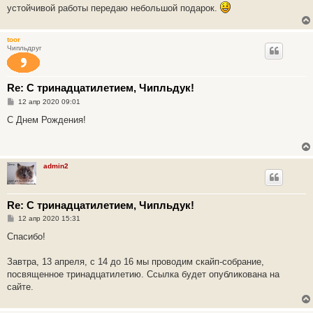
е
устойчивой работы передаю небольшой подарок.
toor
Чипльдруг
Re: С тринадцатилетием, Чипльдук!
С
12 апр 2020 09:01
о
о
С Днем Рождения!
б
щ
е
н
и
admin2
е
Re: С тринадцатилетием, Чипльдук!
С
12 апр 2020 15:31
о
о
Спасибо!
б
щ
е
Завтра, 13 апреля, с 14 до 16 мы проводим скайп-собрание,
н
посвященное тринадцатилетию. Ссылка будет опубликована на
и
е
сайте.