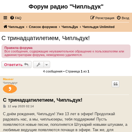
Форум радио "Чипльдук"
FAQ
Регистрация
Вход
Чипльдук
Список форумов
ЧипльДук
Чипльдук Unlimited
С тринадцатилетием, Чипльдук!
Правила форума
Все сообщения, содержащие неуважительное обращение к пользователям или
администраторам форума, немедленно удаляются.
Ответить
4 сообщения • Страница
1
из
1
Mauser
Чипльдруг
С тринадцатилетием, Чипльдук!
С
12 апр 2020 02:14
о
о
С днём рождения, Чипльдук! Уже 13 лет в эфире! Продолжай
б
радовать нас, а мы, чипльюзеры, тебя поддержим! Пусть
щ
е
появляются новые песни, пополняется Штукарий новыми штуками, а
н
любимые ведущие появляются почаще в эфире. Так же, для
и