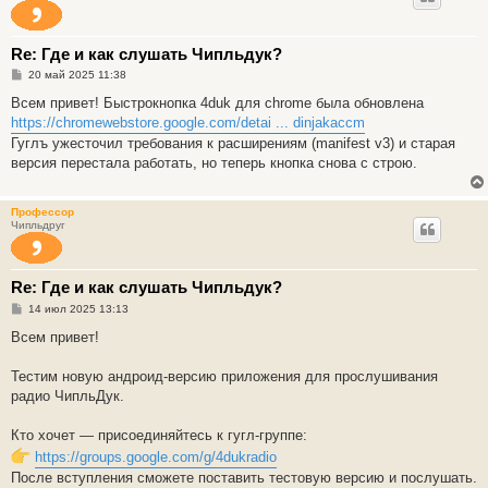
Re: Где и как слушать Чипльдук?
С
20 май 2025 11:38
о
о
Всем привет! Быстрокнопка 4duk для chrome была обновлена
б
https://chromewebstore.google.com/detai ... dinjakaccm
щ
е
Гуглъ ужесточил требования к расширениям (manifest v3) и старая
н
версия перестала работать, но теперь кнопка снова с строю.
и
е
Профессор
Чипльдруг
Re: Где и как слушать Чипльдук?
С
14 июл 2025 13:13
о
о
Всем привет!
б
щ
е
Тестим новую андроид-версию приложения для прослушивания
н
радио ЧипльДук.
и
е
Кто хочет — присоединяйтесь к гугл-группе:
https://groups.google.com/g/4dukradio
После вступления сможете поставить тестовую версию и послушать.