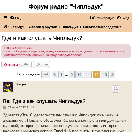
Форум радио "Чипльдук"
FAQ
Регистрация
Вход
Чипльдук
Список форумов
ЧипльДук
Техническая поддержка
Где и как слушать Чипльдук?
Правила форума
Все сообщения, содержащие неуважительное обращение к пользователям или
администраторам форума, немедленно удаляются.
Ответить
Страница
12
из
13
1
9
10
11
12
13
Пред.
След.
125 сообщений
…
Djadjok
Re: Где и как слушать Чипльдук?
С
07 июн 2023 11:11
о
о
Здравствуйте. С удовольствием слушаю Чипльдук уже больше
б
дюжины лет. Недавно обзавёлся более менее приличной домашней
щ
е
музыкой, которая (в числе прочего) умеет проигрывать интернет-
н
радиостанции через сервис TuneIN. А вас в нём, к сожалению, уже
и