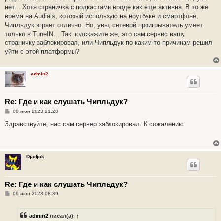
е
нет... Хотя страничка с подкастами вроде как ещё активна. В то же
время на Audials, который использую на ноутбуке и смартфоне,
Чипльдук играет отлично. Но, увы, сетевой проигрыватель умеет
только в TuneIN... Так подскажите же, это сам сервис вашу
страничку заблокировал, или Чипльдук по каким-то причинам решил
уйти с этой платформы?
admin2
Re: Где и как слушать Чипльдук?
С
08 июн 2023 21:28
о
о
Здравствуйте, нас сам сервер заблокировал. К сожалению.
б
щ
е
н
и
Djadjok
е
Re: Где и как слушать Чипльдук?
С
09 июн 2023 08:39
о
о
б
admin2
писал(а):
↑
щ