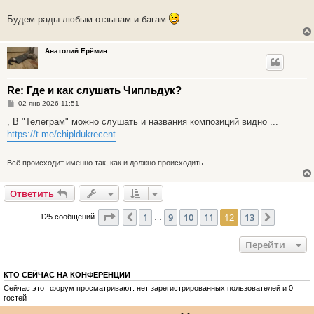
Будем рады любым отзывам и багам
Анатолий Ерёмин
Re: Где и как слушать Чипльдук?
С
02 янв 2026 11:51
о
о
, В "Телеграм" можно слушать и названия композиций видно ...
б
https://t.me/chipldukrecent
щ
е
н
и
Всё происходит именно так, как и должно происходить.
е
Ответить
Страница
12
из
13
1
9
10
11
12
13
Пред.
След.
125 сообщений
…
Перейти
КТО СЕЙЧАС НА КОНФЕРЕНЦИИ
Сейчас этот форум просматривают: нет зарегистрированных пользователей и 0
гостей