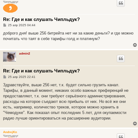
Чипльдруг
Re: Где и как слушать Чипльдук?
С
25 апр 2025 04:44
о
о
доброго дня! выше 256 битрейта нет ни за какие деньги? и где можно
б
почитать что таят в себе тарифы голд и платинум?
щ
е
н
и
admin2
е
Re: Где и как слушать Чипльдук?
С
25 апр 2025 22:41
о
о
Здравствуйте, выше 256 нет, т.к. будет сильно грузить канал.
б
Тарифы, в данный момент, никаких особо важных преференций не
щ
е
предоставляют, т.к. они требуют серьёзного администрирования,
н
расходы на которое съедают всю прибыль от них. Но всё же они
и
е
есть, например, количество треков, которое можно хранить в
"Чемодуке". Как показал опыт последних 5 лет, для окупаемости
радио лучше ориентироваться на расширение аудитории.
AndrejKn
Чипльдруг