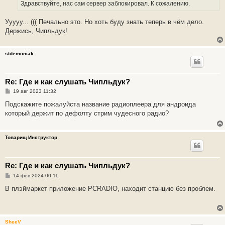
е
Здравствуйте, нас сам сервер заблокировал. К сожалению.
н
и
е
Ууууу... ((( Печально это. Но хоть буду знать теперь в чём дело.
Держись, Чипльдук!
stdemoniak
Re: Где и как слушать Чипльдук?
С
19 авг 2023 11:32
о
о
Подскажите пожалуйста название радиоплеера для андроида
б
который держит по дефолту стрим чудесного радио?
щ
е
н
и
Товарищ Инструктор
е
Re: Где и как слушать Чипльдук?
С
14 фев 2024 00:11
о
о
В плэймаркет приложение PCRADIO, находит станцию без проблем.
б
щ
е
н
и
SheeV
е