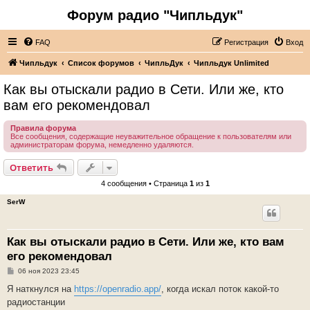
Форум радио "Чипльдук"
FAQ
Регистрация
Вход
Чипльдук
Список форумов
ЧипльДук
Чипльдук Unlimited
Как вы отыскали радио в Сети. Или же, кто
вам его рекомендовал
Правила форума
Все сообщения, содержащие неуважительное обращение к пользователям или
администраторам форума, немедленно удаляются.
Ответить
4 сообщения • Страница
1
из
1
SerW
Как вы отыскали радио в Сети. Или же, кто вам
его рекомендовал
С
06 ноя 2023 23:45
о
о
Я наткнулся на
https://openradio.app/
, когда искал поток какой-то
б
радиостанции
щ