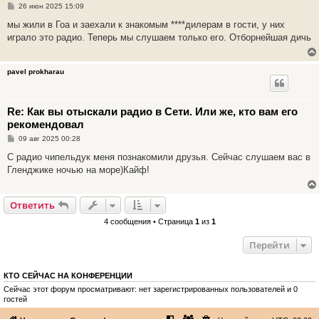
С
26 июн 2025 15:09
о
о
мы жили в Гоа и заехали к знакомым ****дилерам в гости, у них
б
играло это радио. Теперь мы слушаем только его. Отборнейшая дичь
щ
е
н
и
pavel prokharau
е
Re: Как вы отыскали радио в Сети. Или же, кто вам его
рекомендовал
С
09 авг 2025 00:28
о
о
С радио чипельдук меня познакомили друзья. Сейчас слушаем вас в
б
Гленджике ночью на море)Кайф!
щ
е
н
и
Ответить
е
4 сообщения • Страница
1
из
1
Перейти
КТО СЕЙЧАС НА КОНФЕРЕНЦИИ
Сейчас этот форум просматривают: нет зарегистрированных пользователей и 0
гостей