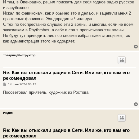
е
И там, в Опенрадио, решил поискать для себя годное радио русское
н
и зарубежное.
и
е
Искал по фавиконам, как я обычно это и делаю, и зацепили меня 2
оранжевых фавикона: Эльдорадио и Чипльдук.
С тех по беспрестанно слушаю эти 2 волны, и многим, если не всем,
заказчикам в Rhythmbox, а себе в cmus прописываю эти волны.
Не буду тут приводить лист со своими избранными станциями, так
как администрация этого не одобряет.
Товарищ Инструктор
Re: Как вы отыскали радио в Сети. Или же, кто вам его
рекомендовал
С
14 фев 2024 00:17
о
о
Посоветовал приятель, художник из Ростова.
б
щ
е
н
и
Индия
е
Re: Как вы отыскали радио в Сети. Или же, кто вам его
рекомендовал