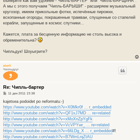
Выберите как вам удобнее -"Чипль-БАРТЕР" или "Чипль-БАРЩИНА".
А мы с этого получаем "Чипль-БАРЫШИ" - расширяем музыкальный
кругозор, имеем прикольные фотки, испечённые пирожки,
вскопанные огороды, покрашенные трамваи, спущенные со стапелей
корабли, запущенные в космос спутники...
Кажется, плата за бесценную информацию не столь высока и
обременительна?
Чипльдук! Шоуыгрите?
aiurii
Чипльдруг
Re: Чипль-бартер
С
11 дек 2011 15:38
о
о
kajetsea podoidet po neformatu:-)
б
https://www.youtube.com/watch?v=X0Mkr0f ... r_embedded
щ
е
http://www.youtube.com/watch?v=QF1xJ7MD ... re=related
н
http://www.youtube.com/watch?v=xMoXnZpYgFk
и
е
http://www.youtube.com/watch?v=VcVPYwr_ ... re=related
https://www.youtube.com/watch?v=66LDg_X ... r_embedded
#!
http://www.youtube.com/watch?v=B7WmLrqZtAU