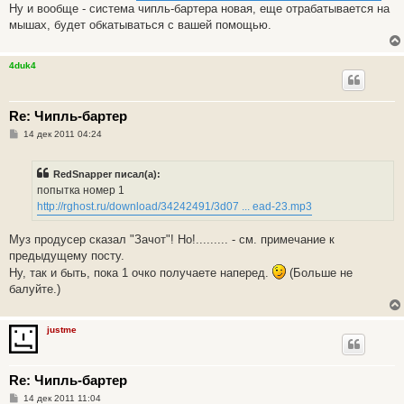
Ну и вообще - система чипль-бартера новая, еще отрабатывается на
мышах, будет обкатываться с вашей помощью.
4duk4
Re: Чипль-бартер
С
14 дек 2011 04:24
о
о
б
RedSnapper писал(а):
щ
е
попытка номер 1
н
http://rghost.ru/download/34242491/3d07 ... ead-23.mp3
и
е
Муз продусер сказал "Зачот"! Но!......... - см. примечание к
предыдущему посту.
Ну, так и быть, пока 1 очко получаете наперед.
(Больше не
балуйте.)
justme
Re: Чипль-бартер
С
14 дек 2011 11:04