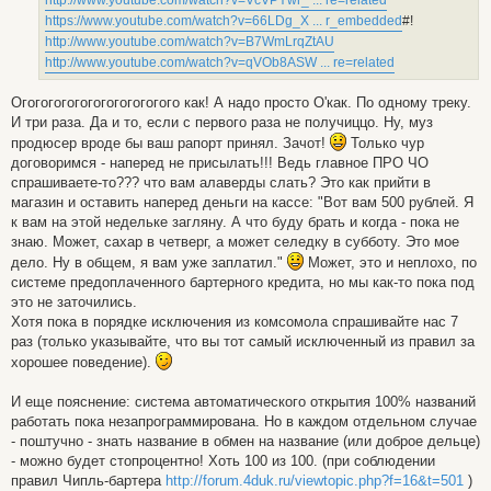
https://www.youtube.com/watch?v=66LDg_X ... r_embedded
#!
http://www.youtube.com/watch?v=B7WmLrqZtAU
http://www.youtube.com/watch?v=qVOb8ASW ... re=related
Огогогогогогогогогогогого как! А надо просто О'как. По одному треку.
И три раза. Да и то, если с первого раза не получиццо. Ну, муз
продюсер вроде бы ваш рапорт принял. Зачот!
Только чур
договоримся - наперед не присылать!!! Ведь главное ПРО ЧО
спрашиваете-то??? что вам алаверды слать? Это как прийти в
магазин и оставить наперед деньги на кассе: "Вот вам 500 рублей. Я
к вам на этой недельке загляну. А что буду брать и когда - пока не
знаю. Может, сахар в четверг, а может селедку в субботу. Это мое
дело. Ну в общем, я вам уже заплатил."
Может, это и неплохо, по
системе предоплаченного бартерного кредита, но мы как-то пока под
это не заточились.
Хотя пока в порядке исключения из комсомола спрашивайте нас 7
раз (только указывайте, что вы тот самый исключенный из правил за
хорошее поведение).
И еще пояснение: система автоматического открытия 100% названий
работать пока незапрограммирована. Но в каждом отдельном случае
- поштучно - знать название в обмен на название (или доброе дельце)
- можно будет стопроцентно! Хоть 100 из 100. (при соблюдении
правил Чипль-бартера
http://forum.4duk.ru/viewtopic.php?f=16&t=501
)