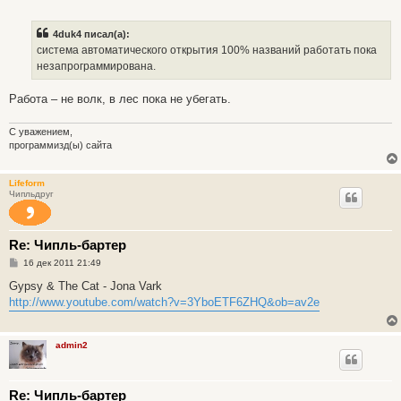
о
о
б
4duk4 писал(а):
щ
е
система автоматического открытия 100% названий работать пока
н
незапрограммирована.
и
е
Работа – не волк, в лес пока не убегать.
С уважением,
программизд(ы) сайта
Lifeform
Чипльдруг
Re: Чипль-бартер
С
16 дек 2011 21:49
о
о
Gypsy & The Cat - Jona Vark
б
http://www.youtube.com/watch?v=3YboETF6ZHQ&ob=av2e
щ
е
н
и
admin2
е
Re: Чипль-бартер