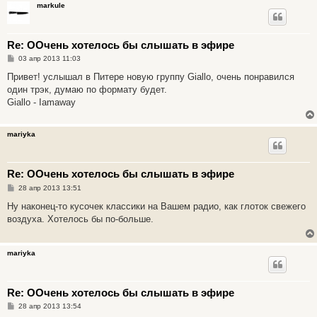
markule
Re: ООчень хотелось бы слышать в эфире
С
03 апр 2013 11:03
о
о
Привет! услышал в Питере новую группу Giallo, очень понравился
б
один трэк, думаю по формату будет.
щ
е
Giallo - Iamaway
н
и
е
mariyka
Re: ООчень хотелось бы слышать в эфире
С
28 апр 2013 13:51
о
о
Ну наконец-то кусочек классики на Вашем радио, как глоток свежего
б
воздуха. Хотелось бы по-больше.
щ
е
н
и
mariyka
е
Re: ООчень хотелось бы слышать в эфире
С
28 апр 2013 13:54
о