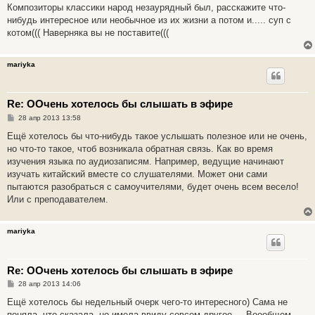
о
Композиторы классики народ незаурядный был, расскажите что-
б
нибудь интересное или необычное из их жизни а потом и..... суп с
щ
е
котом((( Наверняка вы не поставите(((
н
и
е
mariyka
Re: ООчень хотелось бы слышать в эфире
С
28 апр 2013 13:58
о
о
Ещё хотелось бы что-нибудь такое услышать полезное или не очень,
б
но что-то такое, чтоб возникала обратная связь. Как во время
щ
е
изучения языка по аудиозаписям. Например, ведущие начинают
н
изучать китайский вместе со слушателями. Может они сами
и
е
пытаются разобраться с самоучителями, будет очень всем весело!
Или с преподавателем.
mariyka
Re: ООчень хотелось бы слышать в эфире
С
28 апр 2013 14:06
о
о
Ещё хотелось бы недельный очерк чего-то интересного) Сама не
б
поняла, что сказала, но имела ввиду совсем другое.... Воообщем,