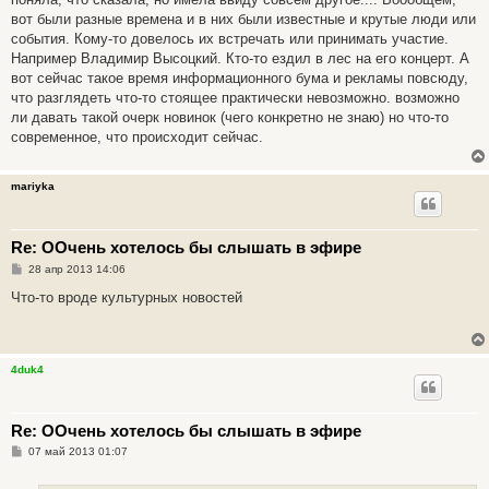
щ
е
вот были разные времена и в них были известные и крутые люди или
н
события. Кому-то довелось их встречать или принимать участие.
и
е
Например Владимир Высоцкий. Кто-то ездил в лес на его концерт. А
вот сейчас такое время информационного бума и рекламы повсюду,
что разглядеть что-то стоящее практически невозможно. возможно
ли давать такой очерк новинок (чего конкретно не знаю) но что-то
современное, что происходит сейчас.
mariyka
Re: ООчень хотелось бы слышать в эфире
С
28 апр 2013 14:06
о
о
Что-то вроде культурных новостей
б
щ
е
н
и
4duk4
е
Re: ООчень хотелось бы слышать в эфире
С
07 май 2013 01:07
о
о