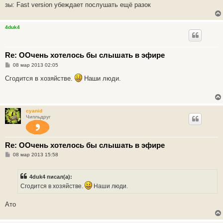
н
зы: Fast version убеждает послушать ещё разок
и
е
4duk4
Re: ООчень хотелось бы слышать в эфире
С
08 мар 2013 02:05
о
о
Сгодится в хозяйстве.
Наши люди.
б
щ
е
н
и
cyanid
е
Чипльдруг
Re: ООчень хотелось бы слышать в эфире
С
08 мар 2013 15:58
о
о
б
4duk4 писал(а):
щ
е
Сгодится в хозяйстве.
Наши люди.
н
и
е
Ато