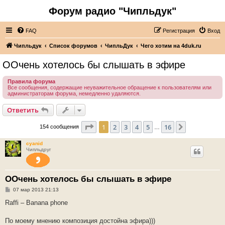
Форум радио "Чипльдук"
FAQ
Регистрация
Вход
Чипльдук
Список форумов
ЧипльДук
Чего хотим на 4duk.ru
ООчень хотелось бы слышать в эфире
Правила форума
Все сообщения, содержащие неуважительное обращение к пользователям или
администраторам форума, немедленно удаляются.
Ответить
Страница
1
из
16
1
2
3
4
5
16
След.
154 сообщения
…
cyanid
Чипльдруг
ООчень хотелось бы слышать в эфире
С
07 мар 2013 21:13
о
о
Raffi – Banana phone
б
щ
е
По моему мнению композиция достойна эфира)))